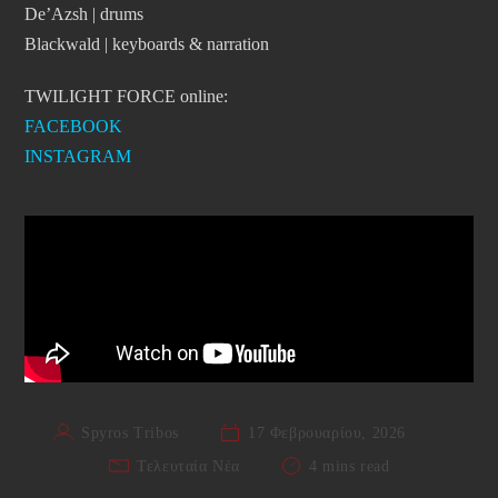
De’Azsh | drums
Blackwald | keyboards & narration
TWILIGHT FORCE online:
FACEBOOK
INSTAGRAM
Spyros Tribos
17 Φεβρουαρίου, 2026
Τελευταία Νέα
4 mins read