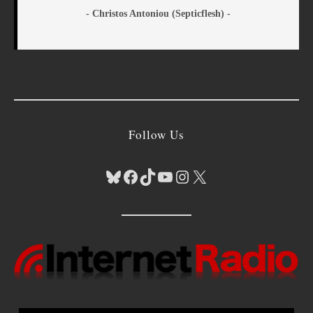
- Christos Antoniou (Septicflesh) -
Follow Us