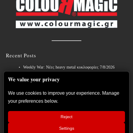
Recent Posts
Weekly War: Νέες heavy metal κυκλοφορίες 7/8/2026
Ανταπόκριση: Hills Of Rock 2026, Plovdiv BG – Day 3. Paradise
We value your privacy
Lost, Nevermore, Lamb of God και ένα ιδανικό φινάλε στο Πλόβντιβ
We use cookies to improve your experience. Manage
Οι Γερμανοί πρωτοπόροι του συμφωνικού metal XANDRIA
your preferences below.
παρουσιάζουν το ομώνυμο τραγούδι του νέου τους άλμπουμ.
Οι Wayfarer κυκλοφορούν νέο τραγούδι με τη συμμετοχή του David
Reject
Eugene Edwards και προαναγγέλλουν το νέο τους στούντιο άλμπουμ.
Settings
The Gathering: Η αέναη μεταμόρφωση των Ολλανδών πρωτοπόρων
📢