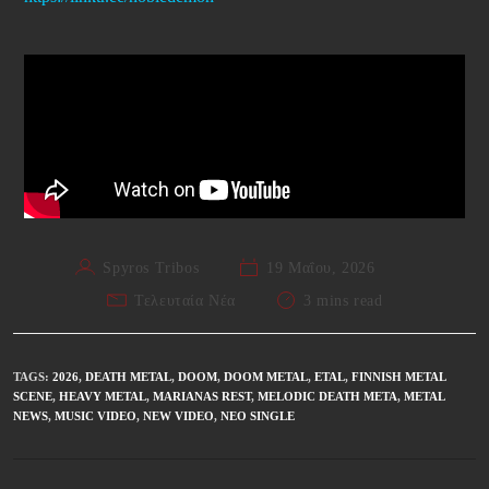
Spyros Tribos
19 Μαΐου, 2026
Τελευταία Νέα
3 mins read
TAGS
:
2026
,
DEATH METAL
,
DOOM
,
DOOM METAL
,
ETAL
,
FINNISH METAL
SCENE
,
HEAVY METAL
,
MARIANAS REST
,
MELODIC DEATH META
,
METAL
NEWS
,
MUSIC VIDEO
,
NEW VIDEO
,
ΝΈΟ SINGLE