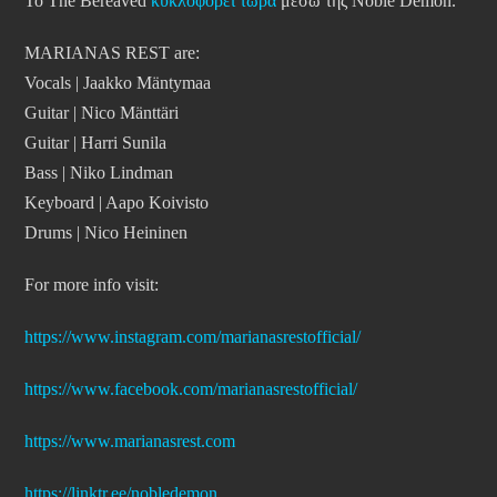
Το The Bereaved
κυκλοφορεί τώρα
μέσω της Noble Demon.
MARIANAS REST are:
Vocals | Jaakko Mäntymaa
Guitar | Nico Mänttäri
Guitar | Harri Sunila
Bass | Niko Lindman
Keyboard | Aapo Koivisto
Drums | Nico Heininen
For more info visit:
https://www.instagram.com/
marianasrestofficial/
https://www.facebook.com/
marianasrestofficial/
https://www.marianasrest.com
https://linktr.ee/nobledemon