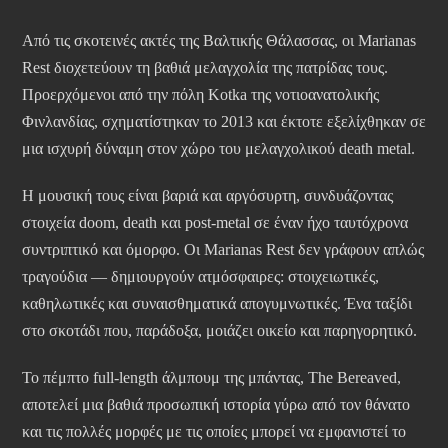
Από τις σκοτεινές ακτές της Βαλτικής Θάλασσας, οι Marianas
Rest διοχετεύουν τη βαθιά μελαγχολία της πατρίδας τους.
Προερχόμενοι από την πόλη Kotka της νοτιοανατολικής
Φινλανδίας, σχηματίστηκαν το 2013 και έκτοτε εξελίχθηκαν σε
μια ισχυρή δύναμη στον χώρο του μελαγχολικού death metal.
Η μουσική τους είναι βαριά και αργόσυρτη, συνδυάζοντας
στοιχεία doom, death και post-metal σε έναν ήχο ταυτόχρονα
συντριπτικό και όμορφο. Οι Marianas Rest δεν γράφουν απλώς
τραγούδια — δημιουργούν ατμόσφαιρες: στοιχειωτικές,
καθηλωτικές και συναισθηματικά απογυμνωτικές. Ένα ταξίδι
στο σκοτάδι που, παράδοξα, μοιάζει οικείο και παρηγορητικό.
Το πέμπτο full-length άλμπουμ της μπάντας, The Bereaved,
αποτελεί μια βαθιά προσωπική ιστορία γύρω από τον θάνατο
και τις πολλές μορφές με τις οποίες μπορεί να εμφανιστεί το