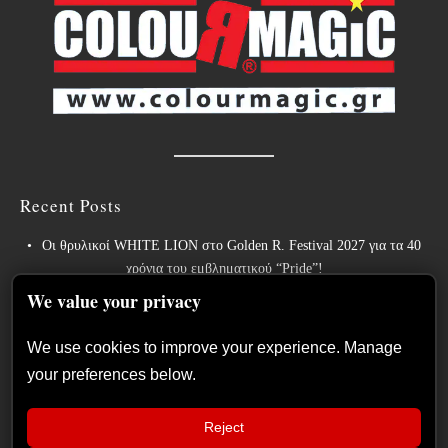
Recent Posts
Οι θρυλικοί WHITE LION στο Golden R. Festival 2027 για τα 40
χρόνια του εμβληματικού “Pride”!
We value your privacy
Weekly War: Νέες heavy metal κυκλοφορίες 7/8/2026
Ανταπόκριση: Hills Of Rock 2026, Plovdiv BG – Day 3. Paradise
We use cookies to improve your experience. Manage
Lost, Nevermore, Lamb of God και ένα ιδανικό φινάλε στο Πλόβντιβ
your preferences below.
Οι Γερμανοί πρωτοπόροι του συμφωνικού metal XANDRIA
παρουσιάζουν το ομώνυμο τραγούδι του νέου τους άλμπουμ.
Reject