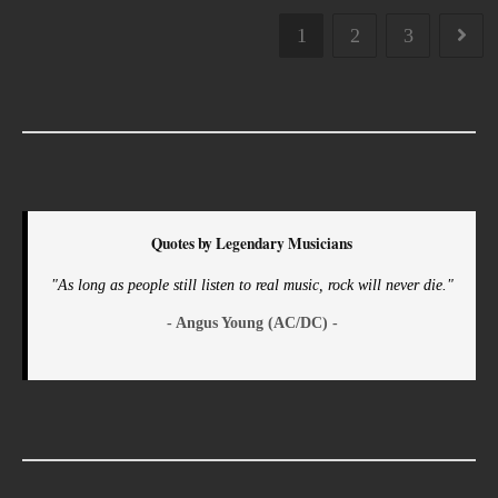
1
2
3
Quotes by Legendary Musicians
"As long as people still listen to real music, rock will never die."
- Angus Young (AC/DC) -