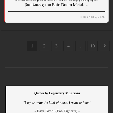
βασιλιάδες του Epic Doom Metal.…
4 ΙΟΥΝΊΟΥ, 2026
1
2
3
4
…
10
Quotes by Legendary Musicians
"I try to write the kind of music I want to hear."
- Dave Grohl (Foo Fighters) -