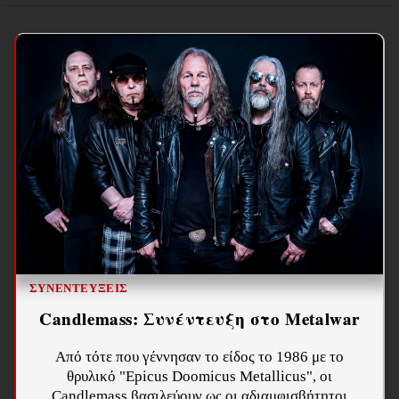
ΣΥΝΕΝΤΕΎΞΕΙΣ
Candlemass: Συνέντευξη στο Metalwar
Από τότε που γέννησαν το είδος το 1986 με το
θρυλικό "Epicus Doomicus Metallicus", οι
Candlemass βασιλεύουν ως οι αδιαμφισβήτητοι