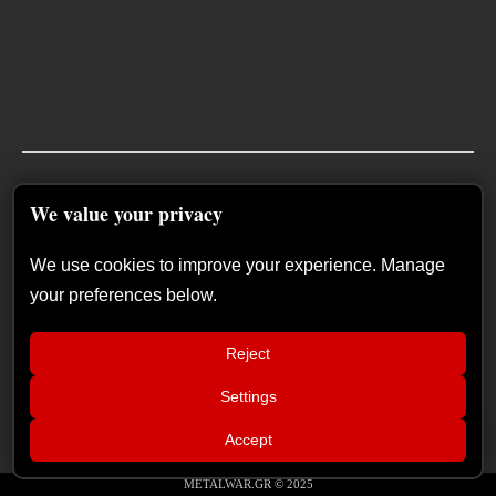
We value your privacy
We use cookies to improve your experience. Manage
your preferences below.
Reject
Settings
📢
ZIVANISHED: Συνέντευξη στο
×
Accept
Metalwar
METALWAR.GR © 2025