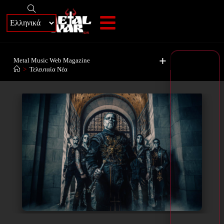
+
Metal Music Web Magazine
>
Τελευταία Νέα