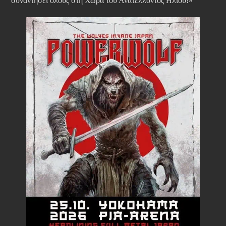
συναντήσει όλους στη Χώρα του Ανατέλλοντος Ηλίου!»