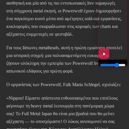
αισθητική και μία από τις πιο εντυπωσιακές live παραγωγές
στη σύγχρονη metal σκηνή, οι Powerwolf έχουν δημιουργήσει
ένα παγκόσμιο κοινό μέσα από αμέτρητες sold-out εμφανίσεις,
κυκλοφορίες που σκαρφάλωσαν στις κορυφές των charts και
αξέχαστες συμμετοχές σε φεστιβάλ.
Για τους Ιάπωνες metalheads, αυτή η πρώτη εμφάνιση αποτελεί
μια ιστορική στιγμή: μια πολυαναμενόμενη ευκαιρία να
ζήσουν ολόκληρη την εμπειρία των Powerwolf live επί
ιαπωνικού εδάφους για πρώτη φορά.
Ο οργανίστας των Powerwolf, Falk Maria Schlegel, σχολιάζει:
«Nippon! Είμαστε απίστευτα ενθουσιασμένοι που επιτέλους
φέρνουμε τη heavy metal λειτουργία στη πανέμορφη χώρα
σας! Το Full Metal Japan θα είναι μια βραδιά που θα μείνει
αξέχαστη — το υποσχόμαστε! Ο λύκος ανυπομονεί να σας