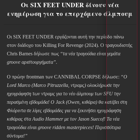
Οι SIX FEET UNDER δίνουν νέα
ενημέρωση για το επερχόμενο άλμπουμ
Οι SIX FEET UNDER εργάζονται αυτή την περίοδο πάνω
στον διάδοχο του Killing For Revenge (2024). Ο τραγουδιστής
Chris Barnes δήλωσε πως
“τα νέα τραγούδια είναι γεμάτα
groove αριστουργήματα”.
Ο πρώην frontman των CANNIBAL CORPSE δήλωσε:
“Ο
Lord Marco (Marco Pitruzzella, ντραμς) ολοκλήρωσε την
ηχογράφηση των ντραμς για το νέο άλμπουμ των SFU την
περασμένη εβδομάδα! Ο Jack (Owen, κιθάρα) θα κατέβει στη
Φλόριντα σε λίγες εβδομάδες για να ξεκινήσει ηχογράφηση
κιθάρας στα Audio Hammer με τον Jason Suecof! Τα νέα
τραγούδια είναι groove ridden masterpieces! Περισσότερα
σύντομα!”