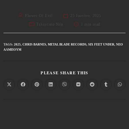
Flower Of Evil
25 Ιουνίου, 2025
Τελευταία Νέα
1 min read
TAGS
:
2025
,
CHRIS BARNES
,
METAL BLADE RECORDS
,
SIX FEET UNDER
,
ΝΈΟ
ΆΛΜΠΟΥΜ
PLEASE SHARE THIS