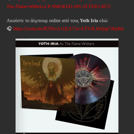
The-Flame-Withers-LP-SMOKED-SPLATTER/14972
Ακούστε το άλμπουμ online από τους
Yoth Iria
εδώ:
🎧
https://youtu.be/l878SoA1QGU?si=FZV0LhWpg73Ppfhk