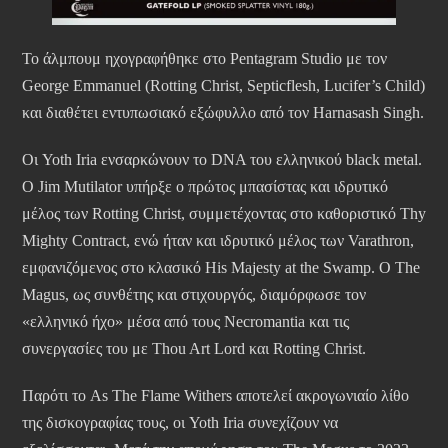
Το άλμπουμ ηχογραφήθηκε στο Pentagram Studio με τον
George Emmanuel (Rotting Christ, Septicflesh, Lucifer’s Child)
και διαθέτει εντυπωσιακό εξώφυλλο από τον Harnasash Singh.
Οι Yoth Iria ενσαρκώνουν το DNA του ελληνικού black metal.
Ο Jim Mutilator υπήρξε ο πρώτος μπασίστας και ιδρυτικό
μέλος των Rotting Christ, συμμετέχοντας στο καθοριστικό Thy
Mighty Contract, ενώ ήταν και ιδρυτικό μέλος των Varathron,
εμφανιζόμενος στο κλασικό His Majesty at the Swamp. Ο The
Magus, ως συνθέτης και στιχουργός, διαμόρφωσε τον
«ελληνικό ήχο» μέσα από τους Necromantia και τις
συνεργασίες του με Thou Art Lord και Rotting Christ.
Παρότι το As The Flame Withers αποτελεί ακρογωνιαίο λίθο
της δισκογραφίας τους, οι Yoth Iria συνεχίζουν να