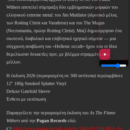
Withers αποτελεί σύμπραξη δύο εμβληματικών μορφών του
ελληνικού extreme metal: του Jim Mutilator (ιδρυτικό μέλος
των Rotting Christ και Varathron) και του The Magus
(Necromantia, πρώην Rotting Christ). Μαζί δημιούργησαν ένα
σκοτεινό, διαβολικό και επιβλητικό ηχητικό σύμπαν — μια
σύγχρονη αναβίωση του «Hellenic occult» ήχου που οι ίδιοι
θεμελίωσαν δεκαετίες πριν, με βλέμμα στραμμένο στο
μέλλον.
Η έκδοση 2026 (περιορισμένη σε 300 αντίτυπα) περιλαμβάνει:
12″ 180g Smoked Splatter Vinyl
Deluxe Gatefold Sleeve
Ένθετο με εκτύπωση
Παραγγείλετε την περιορισμένη έκδοση του
As The Flame
Withers
από την
Pagan Records
εδώ:
👉
https://www.pagan-records.com/en_GB/p/YOTH-IRIA-As-