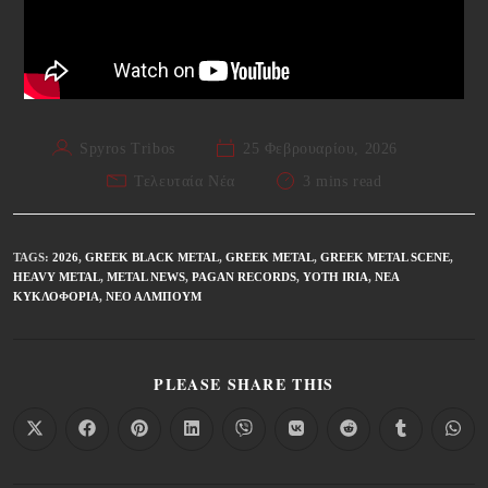
Spyros Tribos
25 Φεβρουαρίου, 2026
Τελευταία Νέα
3 mins read
TAGS
:
2026
,
GREEK BLACK METAL
,
GREEK METAL
,
GREEK METAL SCENE
,
HEAVY METAL
,
METAL NEWS
,
PAGAN RECORDS
,
YOTH IRIA
,
ΝΈΑ
ΚΥΚΛΟΦΟΡΊΑ
,
ΝΈΟ ΆΛΜΠΟΥΜ
PLEASE SHARE THIS