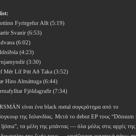
ist:
ottinn Fyrirgefur Allt (5:19)
artir Svanir (6:53)
dvana (6:02)
ldníðsla (4:23)
njamyndir (3:30)
f Mér Líf Þitt Að Taka (3:52)
æ Hins Almáttuga (6:44)
rmafylltar Fjöldagrafir (7:34)
RSMÁN είναι ένα black metal συγκρότημα από το
ογκουρ της Ισλανδίας. Μετά το debut EP τους “Dönsum 
 ljóma”, τα μέλη της μπάντας — όλα μόλις στις αρχές της
 δεκαετίας της ζωής τους — εργάζονται εντατικά πάνω σ