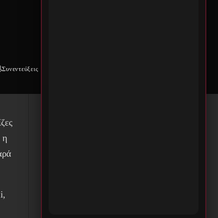
ian
Συνεντεύξεις
Weekly War
Επικοινωνία
ίζες
 η
αρά
i,