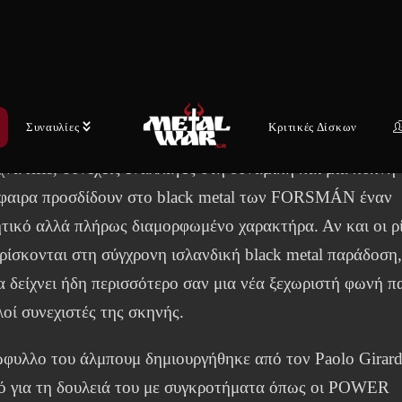
 θα κυκλοφορήσει στις 26 Ιουνίου 2026 μέσω της Vesper
ς Metal Blade Records παγκοσμίως.
ottinn Fyrirgefur Allt» ανοίγει το άλμπουμ με ένταση και
ρη πρόθεση. Βίαιο, παγωμένο και ακραίο, το τραγούδι
Συναυλίες
Κριτικές Δίσκων
λύπτει παράλληλα έντονη προσοχή στη λεπτομέρεια:
χνα riffs, συνεχείς εναλλαγές στη δυναμική και μια πυκνή
φαιρα προσδίδουν στο black metal των FORSMÁN έναν
τικό αλλά πλήρως διαμορφωμένο χαρακτήρα. Αν και οι ρ
ρίσκονται στη σύγχρονη ισλανδική black metal παράδοση,
 δείχνει ήδη περισσότερο σαν μια νέα ξεχωριστή φωνή π
οί συνεχιστές της σκηνής.
ώφυλλο του άλμπουμ δημιουργήθηκε από τον Paolo Girard
ό για τη δουλειά του με συγκροτήματα όπως οι POWER