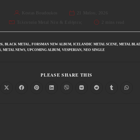
Kostas Boudoukos
21 Μαΐου, 2026
Τελευταία Metal Νέα & Eιδήσεις
2 mins read
26
,
BLACK METAL
,
FORSMAN NEW ALBUM
,
ICELANDIC METAL SCENE
,
METAL BLA
S
,
METAL NEWS
,
UPCOMING ALBUM
,
VESPERIAN
,
ΝΈΟ SINGLE
PLEASE SHARE THIS