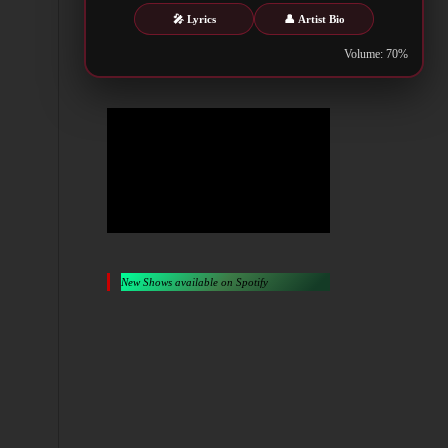
Metalwar.gr
🎤 Lyrics
👤 Artist Bio
Volume: 70%
New Shows available on Spotify