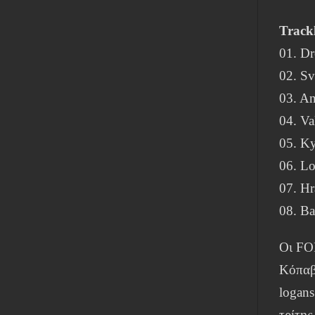
Trackl
01. Dr
02. Sv
03. An
04. Va
05. Ky
06. Lo
07. Hr
08. Ba
Οι FO
Κόπαβ
logans
τρίτης