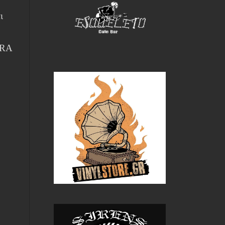
ι
ARA