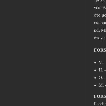
νέο υ
στο μο
εκπρο
και M
στοχε
FORS
V. 
H. 
O. 
M. 
FORS
Faceb