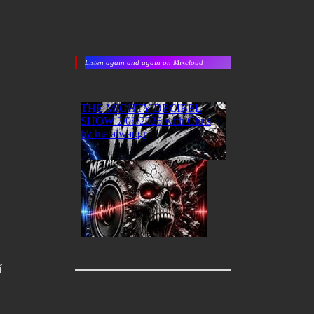
Listen again and again on Mixcloud
í
ε