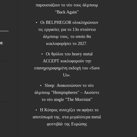
παρουσιάζουν το νέο τους άλμπουμ
“Back Again”
Οι BELPHEGOR ολοκληρώνουν
τις εργασίες για το 13ο στούντιο
άλμπουμ τους, το οποίο θα
DE
κυκλοφορήσει το 2027.
Οι θρύλοι του heavy metal
ACCEPT κυκλοφορούν την
επανηχογραφημένη εκδοχή του «Save
Us».
Sleep: Ανακοινώνουν το νέο
άλμπουμ “Hempispheres” – Ακούστε
το νέο single “The Morrisist”
Η Κύπρος συνεχίζει να αφήνει το
αποτύπωμά της, στα μεγαλύτερα metal
φεστιβάλ της Ευρώπης