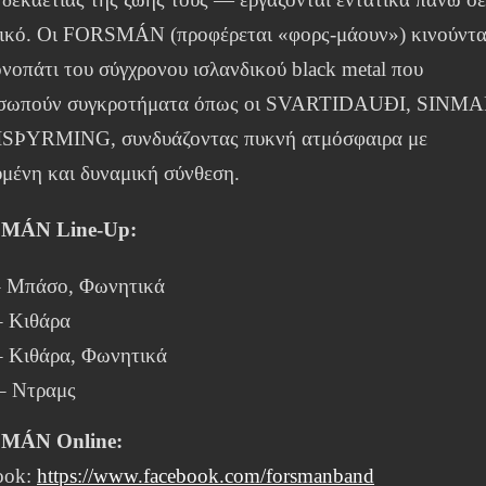
λικό. Οι FORSMÁN (προφέρεται «φορς-μάουν») κινούντα
νοπάτι του σύγχρονου ισλανδικού black metal που
σωπούν συγκροτήματα όπως οι SVARTIDAUÐI, SINM
ISÞYRMING, συνδυάζοντας πυκνή ατμόσφαιρα με
υμένη και δυναμική σύνθεση.
MÁN Line-Up:
– Μπάσο, Φωνητικά
– Κιθάρα
– Κιθάρα, Φωνητικά
– Ντραμς
MÁN Online:
ook:
https://www.facebook.com/forsmanband