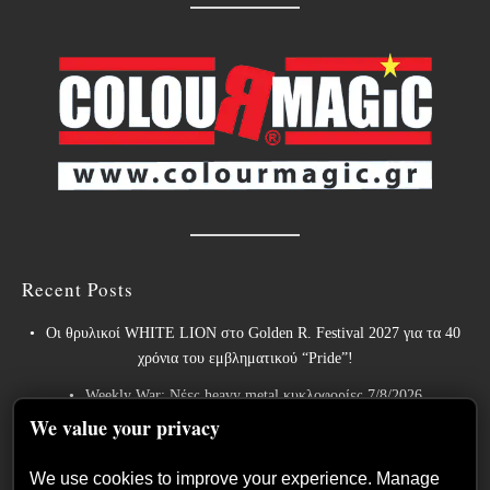
Recent Posts
Οι θρυλικοί WHITE LION στο Golden R. Festival 2027 για τα 40
χρόνια του εμβληματικού “Pride”!
We value your privacy
Weekly War: Νέες heavy metal κυκλοφορίες 7/8/2026
We use cookies to improve your experience. Manage
Ανταπόκριση: Hills Of Rock 2026, Plovdiv BG – Day 3. Paradise