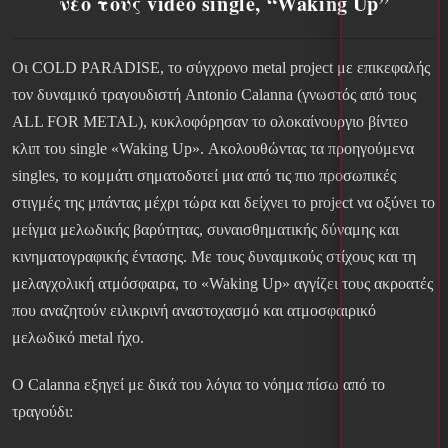
νέο τους video single, “Waking Up”
Οι COLD PARADISE, το σύγχρονο metal project με επικεφαλής
τον δυναμικό τραγουδιστή Antonio Calanna (γνωστός από τους
ALL FOR METAL), κυκλοφόρησαν το ολοκαίνουργιο βίντεο
κλιπ του single «Waking Up». Ακολουθώντας τα προηγούμενα
singles, το κομμάτι σηματοδοτεί μια από τις πιο προσωπικές
στιγμές της μπάντας μέχρι τώρα και δείχνει το project να οξύνει το
μείγμα μελωδικής βαρύτητας, συναισθηματικής δύναμης και
κινηματογραφικής έντασης. Με τους δυναμικούς στίχους και τη
μελαγχολική ατμόσφαιρα, το «Waking Up» αγγίζει τους ακροατές
που αναζητούν ειλικρινή αναστοχασμό και ατμοσφαιρικό
μελωδικό metal ήχο.
Ο Calanna εξηγεί με δικά του λόγια το νόημα πίσω από το
τραγούδι: