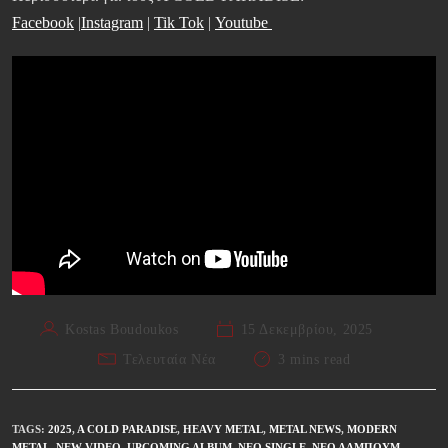
Facebook
|
Instagram
|
Tik Tok
|
Youtube
Kostas Boudoukos
15 Δεκεμβρίου, 2025
Τελευταία Νέα
3 mins read
TAGS
:
2025
,
A COLD PARADISE
,
HEAVY METAL
,
METAL NEWS
,
MODERN
METAL
,
NEW VIDEO
,
UPCOMING ALBUM
,
ΝΈΟ SINGLE
,
ΝΈΟ ΆΛΜΠΟΥΜ
,