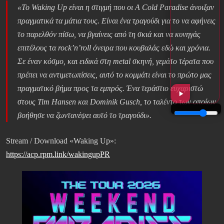
«Το Waking Up είναι η στιγμή που οι A Cold Paradise άνοιξαν
πραγματικά τα μάτια τους. Είναι ένα τραγούδι για το να αφήνεις
το παρελθόν πίσω, να βγαίνεις από τη σκιά και να κυνηγάς
επιτέλους τα rock’n’roll όνειρα που κουβαλάς εδώ και χρόνια.
Σε έναν κόσμο, και ειδικά στη metal σκηνή, γεμάτο τέρατα που
πρέπει να αντιμετωπίσεις, αυτό το κομμάτι είναι το πρώτο μας
πραγματικό βήμα προς τα εμπρός. Ένα τεράστιο ευχαριστώ
στους Tim Hansen και Dominik Gusch, το ταλέντο των οποίων
βοήθησε να ζωντανέψει αυτό το τραγούδι».
Stream / Download «Waking Up»:
https://acp.rpm.link/wakingupPR