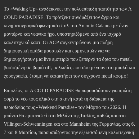
Το «Waking Up» αναδεικνύει την πολυεπίπεδη ταυτότητα των A
COLD PARADISE. Το πρότζεκτ συνδυάζει τον άγριο και
κινηματογραφικό φωνητικό στυλ του Antonio Calanna με έναν
μοντέρνο και νεανικό ήχο, υποστηριζόμενο από ένα ισχυρό
καλλιτεχνικό καστ. Οι ACP συγκεντρώνουν μια πλήρη
δημιουργική ομάδα μουσικών και ερμηνευτών για να
δημιουργήσουν μια live εμπειρία που ξεπερνά τα όρια του metal,
βασισμένη σε βαριά riff, μελωδίες που σου μένουν στο μυαλό και
χορογραφία, έτοιμη να κατακτήσει τον σύγχρονο metal κόσμο!
Επιπλέον, οι A COLD PARADISE θα παρουσιάσουν για πρώτη
φορά το νέο τους υλικό στη σκηνή κατά τη διάρκεια της
περιοδείας τους «Weekend Paradise» τον Μάρτιο του 2026. Η
μπάντα θα εμφανιστεί στο Μιλάνο της Ιταλίας, καθώς και στο
Villingen-Schwenningen και στο Mannheim της Γερμανίας, στις 6,
7 και 8 Μαρτίου, παρουσιάζοντας την εξελισσόμενη καλλιτεχνική