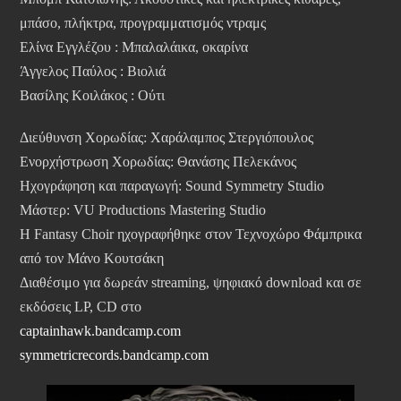
μπάσο, πλήκτρα, προγραμματισμός ντραμς
Ελίνα Εγγλέζου : Μπαλαλάικα, οκαρίνα
Άγγελος Παύλος : Βιολιά
Βασίλης Κοιλάκος : Ούτι
Διεύθυνση Χορωδίας: Χαράλαμπος Στεργιόπουλος
Ενορχήστρωση Χορωδίας: Θανάσης Πελεκάνος
Ηχογράφηση και παραγωγή: Sound Symmetry Studio
Mάστερ: VU Productions Mastering Studio
Η Fantasy Choir ηχογραφήθηκε στον Τεχνοχώρο Φάμπρικα
από τον Μάνο Κουτσάκη
Διαθέσιμο για δωρεάν streaming, ψηφιακό download και σε
εκδόσεις LP, CD στο
captainhawk.bandcamp.com
symmetricrecords.bandcamp.com