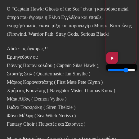
Ο “Captain Hawk: Ghosts of the Sea” είναι η καινούρια metal
όπερα που έγραψε η Ελίνα Εγγλέζου και έπαιξε,
ενορχήστρωσε, έκανε μίξη και παραγωγή ο Μπομπ Κατσιώνης
(Firewind, Warrior Path, Stray Gods, Serious Black)
Λύστε τις άγκυρες !!
Ερμηνεύουν οι:
Γιάννης Παπανικολάου ( Captain Silas Hawk ),
Στρατής Στιλ ( Quartermaster Ian Smythe )
Μάριος Καραναστάσης ( First Mate Pete Glynn )
Χρήστος Κουνέλης ( Navigator Mister Thomas Knox )
Μάικ Λίβας ( Demon Vythos )
Ιλιάνα Τσακιράκη ( Siren Thelxie )
Φάνυ Μέλφη ( Sea Witch Nerissa )
Fantasy Choir ( Πειρατές και Σειρήνες )
Μπομπ Κατσιώνης: Ακουστικές και ηλεκτρικές κιθάρες,