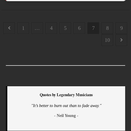
1
…
4
5
6
7
8
9
10
Quotes by Legendary Musicians
"It’s better to burn out than to fade away."
- Neil Young -