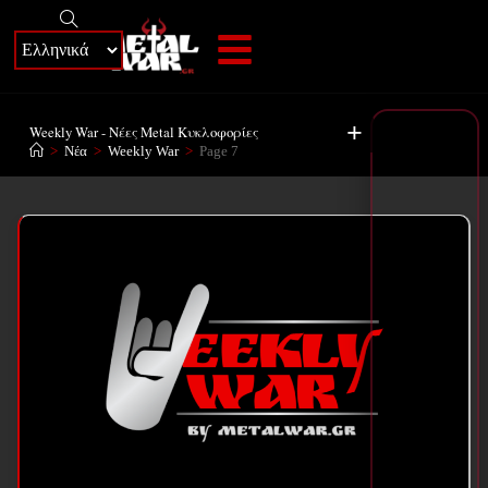
+
Weekly War - Νέες Metal Κυκλοφορίες
>
Νέα
>
Weekly War
>
Page 7