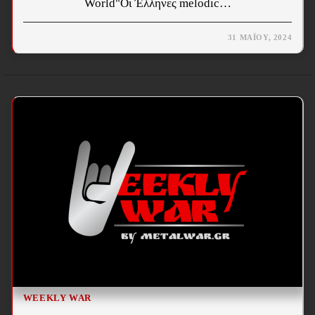
World"Οι Έλληνες melodic…
31 ΜΑΪ́ΟΥ, 2024
WEEKLY WAR