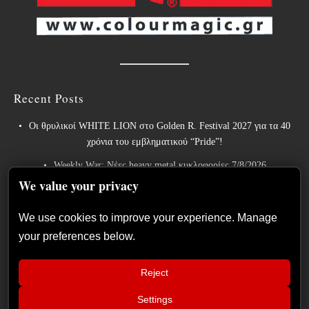
Recent Posts
Οι θρυλικοί WHITE LION στο Golden R. Festival 2027 για τα 40
χρόνια του εμβληματικού “Pride”!
Weekly War: Νέες heavy metal κυκλοφορίες 7/8/2026
We value your privacy
Ανταπόκριση: Hills Of Rock 2026, Plovdiv BG – Day 3. Paradise
Lost, Nevermore, Lamb of God και ένα ιδανικό φινάλε στο Πλόβντιβ
We use cookies to improve your experience. Manage
Οι Γερμανοί πρωτοπόροι του συμφωνικού metal XANDRIA
your preferences below.
παρουσιάζουν το ομώνυμο τραγούδι του νέου τους άλμπουμ.
Οι Wayfarer κυκλοφορούν νέο τραγούδι με τη συμμετοχή του David
Reject
Eugene Edwards και προαναγγέλλουν το νέο τους στούντιο άλμπουμ.
Settings
📢