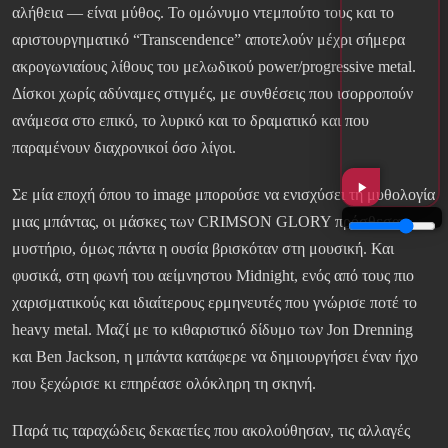
αλήθεια — είναι μύθος. Το ομώνυμο ντεμπούτο τους και το
αριστουργηματικό “Transcendence” αποτελούν μέχρι σήμερα
ακρογωνιαίους λίθους του μελωδικού power/progressive metal.
Δίσκοι χωρίς αδύναμες στιγμές, με συνθέσεις που ισορροπούν
ανάμεσα στο επικό, το λυρικό και το δραματικό και που
παραμένουν διαχρονικοί όσο λίγοι.
Σε μία εποχή όπου το image μπορούσε να ενισχύσει τη μυθολογία
μιας μπάντας, οι μάσκες των CRIMSON GLORY πρόσθεσαν
μυστήριο, όμως πάντα η ουσία βρισκόταν στη μουσική. Και
φυσικά, στη φωνή του αείμνηστου Midnight, ενός από τους πιο
χαρισματικούς και ιδιαίτερους ερμηνευτές που γνώρισε ποτέ το
heavy metal. Μαζί με το κιθαριστικό δίδυμο των Jon Drenning
και Ben Jackson, η μπάντα κατάφερε να δημιουργήσει έναν ήχο
που ξεχώρισε κι επηρέασε ολόκληρη τη σκηνή.
Παρά τις ταραχώδεις δεκαετίες που ακολούθησαν, τις αλλαγές