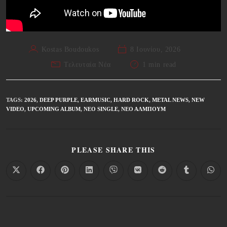
Kostas Boudoukos
8 Ιουνίου, 2026
Τελευταία Νέα
1 min read
TAGS
:
2026
,
DEEP PURPLE
,
EARMUSIC
,
HARD ROCK
,
METAL NEWS
,
NEW
VIDEO
,
UPCOMING ALBUM
,
ΝΈΟ SINGLE
,
ΝΈΟ ΆΛΜΠΟΥΜ
PLEASE SHARE THIS