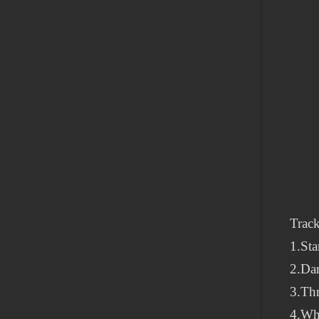
Track
1.St
2.Dar
3.Th
4.Wh