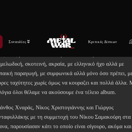
ές ακροατών, ιδιαίτερα αυτών που έζησαν την κυκλοφορία
 στην χώρα ήταν χαρούμενοι, με μπάντες οι οποίες ήδη
ν δώσει σημαντικά δείγματα ποιότητας, όπως οι Rotting
Συναυλίες
Κριτικές Δίσκων
t, Varathron, Necromantia, Septicflesh, Nightfall, όμως ο
ος αναζητούσε και κάτι παραπάνω. Μια μπάντα που θα
 μελωδική, σκοτεινή, ακραία, με ελληνικό ήχο αλλά με
παική παραγωγή, με συμφωνικά αλλά μόνο όσο πρέπει, μ
ορες ταχύτητες χωρίς όμως να κουραζει και πολλά άλλα. 
 λόγια όλοι θέλαμε να ακούσουμε ένα τέλειο album.
άνθος Χναράς, Νίκος Χριστογιάννης και Γιώργος
νταφυλλάκης με τη συμμετοχή του Νίκου Σαμακούρη στα
ανα, παρουσίασαν κάτι το οποίο είναι σίγουρο, ακόμα και