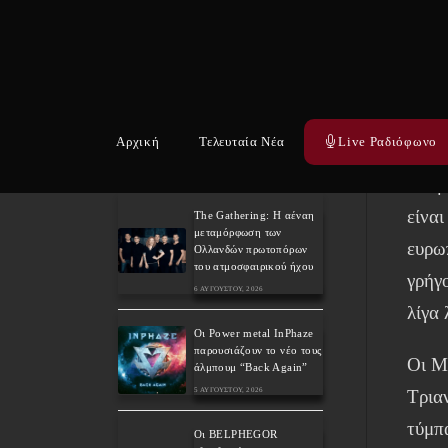
γενι
6 ΑΥΓΟΎΣΤΟΥ, 2026
του.
Οι Wayfarer κυκλοφορούν
νέο τραγούδι με τη
Όλοι
συμμετοχή του David
Eugene Edwards και
είχα
προαναγγέλλουν το νέο
Αρχική
Τελευταία Νέα
Live Ραδιόφωνο
τους στούντιο άλμπουμ.
Chris
6 ΑΥΓΟΎΣΤΟΥ, 2026
κόσμ
είναι
The Gathering: Η αέναη
μεταμόρφωση των
ευρω
Ολλανδών πρωτοπόρων
του ατμοσφαιρικού ήχου
γρήγ
6 ΑΥΓΟΎΣΤΟΥ, 2026
λίγα
Οι Power metal InPhaze
παρουσιάζουν το νέο τους
Οι Μ
άλμπουμ “Back Again”
5 ΑΥΓΟΎΣΤΟΥ, 2026
Τρια
τύμπ
Οι BELPHEGOR