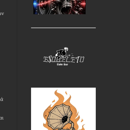
ων
l
μά
αι