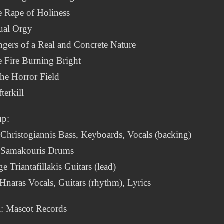
e Rape of Holiness
ual Orgy
gers of a Real and Concrete Nature
 Fire Burning Bright
the Horror Field
terkill
up:
Christogiannis Bass, Keyboards, Vocals (backing)
 Samakouris Drums
e Triantafillakis Guitars (lead)
Hnaras Vocals, Guitars (rhythm), Lyrics
l: Mascot Records