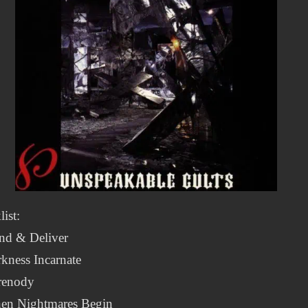
list:
and & Deliver
kness Incarnate
renody
en Nightmares Begin