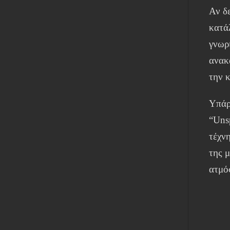
Αν δε
κατά
γνωρί
ανακ
την 
Υπάρ
“Unsp
τέχνη
της μ
ατμό