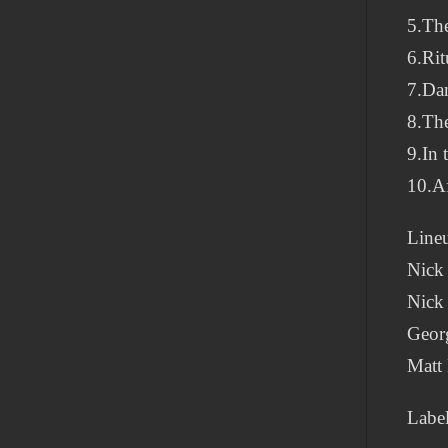
5.Th
6.Rit
7.Dan
8.The
9.In 
10.Af
Line
Nick 
Nick
Georg
Matt 
Labe