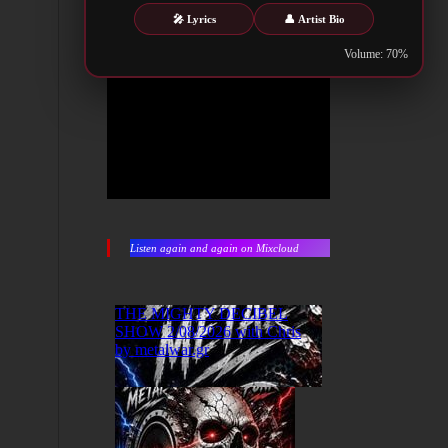
🎤 Lyrics
👤 Artist Bio
Volume: 70%
Listen again and again on Mixcloud