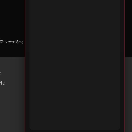
Συνεντεύξεις
Weekly War
Επικοινωνία
ε
Με