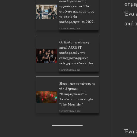
ολοκληρώνουν τις
σήμερ
εργασίες για το 13ο
στούντιο άλμπουμ τους,
Ένα 
το οποίο θα
κυκλοφορήσει το 2027.
από τ
5 ΑΥΓΟΎΣΤΟΥ, 2026
Οι θρύλοι του heavy
metal ACCEPT
κυκλοφορούν την
επανηχογραφημένη
εκδοχή του «Save Us».
5 ΑΥΓΟΎΣΤΟΥ, 2026
Sleep: Ανακοινώνουν το
νέο άλμπουμ
“Hempispheres” –
Ακούστε το νέο single
“The Morrisist”
5 ΑΥΓΟΎΣΤΟΥ, 2026
Ένα 