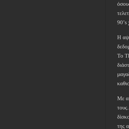
όσου
τελε
90’s 
Η αψ
δεδομ
Το T
διάστ
μαγα
καθι
Με α
τους.
δίσκο
της α