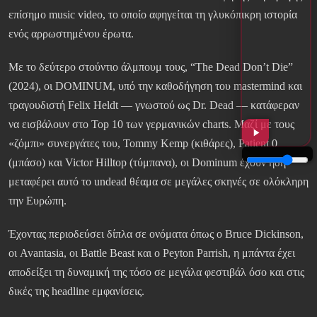
επίσημο music video, το οποίο αφηγείται τη γλυκόπικρη ιστορία
ενός αρρωστημένου έρωτα.
Με το δεύτερο στούντιο άλμπουμ τους, “The Dead Don’t Die”
(2024), οι DOMINUM, υπό την καθοδήγηση του mastermind και
τραγουδιστή Felix Heldt — γνωστού ως Dr. Dead — κατάφεραν
να εισβάλουν στο Top 10 των γερμανικών charts. Μαζί με τους
«ζόμπι» συνεργάτες του, Tommy Kemp (κιθάρες), Patient 0
(μπάσο) και Victor Hilltop (τύμπανα), οι Dominum έχουν ήδη
μεταφέρει αυτό το undead θέαμα σε μεγάλες σκηνές σε ολόκληρη
την Ευρώπη.
Έχοντας περιοδεύσει δίπλα σε ονόματα όπως ο Bruce Dickinson,
οι Avantasia, οι Battle Beast και ο Peyton Parrish, η μπάντα έχει
αποδείξει τη δυναμική της τόσο σε μεγάλα φεστιβάλ όσο και στις
δικές της headline εμφανίσεις.