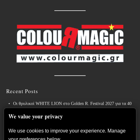
Recent Posts
Οι θρυλικοί WHITE LION στο Golden R. Festival 2027 για τα 40
χρόνια του εμβληματικού “Pride”!
We value your privacy
Weekly War: Νέες heavy metal κυκλοφορίες 7/8/2026
We use cookies to improve your experience. Manage
Ανταπόκριση: Hills Of Rock 2026, Plovdiv BG – Day 3. Paradise
your preferences below.
Lost, Nevermore, Lamb of God και ένα ιδανικό φινάλε στο Πλόβντιβ