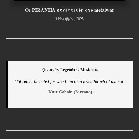
Οι PIRANHA συνέντευξη στο metalwar
3 Νοεμβρίου, 2025
Quotes by Legendary Musicians
"I'd rather be hated for who I am than loved for who I am not."
- Kurt Cobain (Nirvana) -