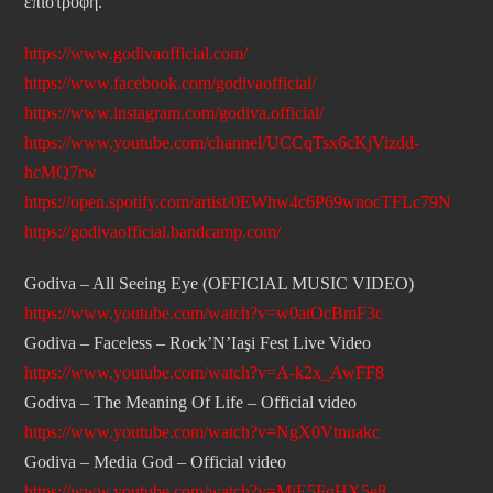
επιστροφή.
https://www.godivaofficial.com/
https://www.facebook.com/godivaofficial/
https://www.instagram.com/godiva.official/
https://www.youtube.com/channel/UCCqTsx6cKjVizdd-
hcMQ7rw
https://open.spotify.com/artist/0EWhw4c6P69wnocTFLc79N
https://godivaofficial.bandcamp.com/
Godiva – All Seeing Eye (OFFICIAL MUSIC VIDEO)
https://www.youtube.com/watch?v=w0atOcBmF3c
Godiva – Faceless – Rock’N’Iaşi Fest Live Video
https://www.youtube.com/watch?v=A-k2x_AwFF8
Godiva – The Meaning Of Life – Official video
https://www.youtube.com/watch?v=NgX0Vtnuakc
Godiva – Media God – Official video
https://www.youtube.com/watch?v=MiE5FqHX5e8