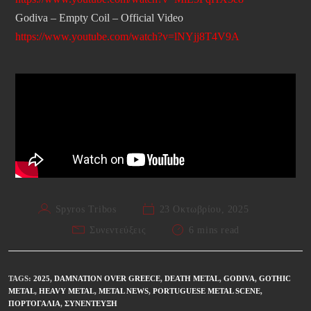
Godiva – Empty Coil – Official Video
https://www.youtube.com/watch?v=lNYjj8T4V9A
Spyros Tribos
23 Οκτωβρίου, 2025
Συνεντεύξεις
6 mins read
TAGS
:
2025
,
DAMNATION OVER GREECE
,
DEATH METAL
,
GODIVA
,
GOTHIC
METAL
,
HEAVY METAL
,
METAL NEWS
,
PORTUGUESE METAL SCENE
,
ΠΟΡΤΟΓΑΛΊΑ
,
ΣΥΝΈΝΤΕΥΞΗ