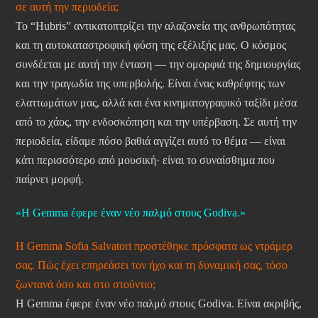
σε αυτή την περιοδεία;
Το “Hubris” αντικατοπτρίζει την αλαζονεία της ανθρωπότητας
και τη αυτοκαταστροφική φύση της εξέλιξής μας. Ο κόσμος
συνδέεται με αυτή την ένταση — την ομορφιά της δημιουργίας
και την τραγωδία της υπερβολής. Είναι ένας καθρέφτης των
ελαττωμάτων μας, αλλά και ένα κινηματογραφικό ταξίδι μέσα
από το χάος, την ενδοσκόπηση και την υπέρβαση. Σε αυτή την
περιοδεία, είδαμε πόσο βαθιά αγγίζει αυτό το θέμα — είναι
κάτι περισσότερο από μουσική· είναι το συναίσθημα που
παίρνει μορφή.
«Η Gemma έφερε έναν νέο παλμό στους Godiva.»
Η Gemma Sofia Salvatori προστέθηκε πρόσφατα ως ντράμερ
σας. Πώς έχει επηρεάσει τον ήχο και τη δυναμική σας, τόσο
ζωντανά όσο και στο στούντιο;
Η Gemma έφερε έναν νέο παλμό στους Godiva. Είναι ακριβής,