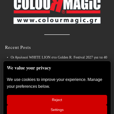
Recent Posts
Οι θρυλικοί WHITE LION στο Golden R. Festival 2027 για τα 40
χρόνια του εμβληματικού “Pride”!
We value your privacy
Weekly War: Νέες heavy metal κυκλοφορίες 7/8/2026
We use cookies to improve your experience. Manage
Ανταπόκριση: Hills Of Rock 2026, Plovdiv BG – Day 3. Paradise
your preferences below.
Lost, Nevermore, Lamb of God και ένα ιδανικό φινάλε στο Πλόβντιβ
Οι Γερμανοί πρωτοπόροι του συμφωνικού metal XANDRIA
Reject
παρουσιάζουν το ομώνυμο τραγούδι του νέου τους άλμπουμ.
Οι Wayfarer κυκλοφορούν νέο τραγούδι με τη συμμετοχή του David
Settings
📢