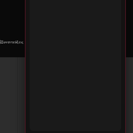
Συνεντεύξεις
Weekly War
Επικοινωνία
ε
α