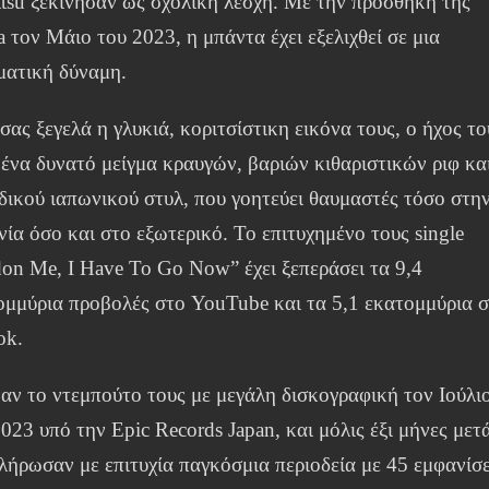
ttsu ξεκίνησαν ως σχολική λέσχη. Με την προσθήκη της
 τον Μάιο του 2023, η μπάντα έχει εξελιχθεί σε μια
ματική δύναμη.
ας ξεγελά η γλυκιά, κοριτσίστικη εικόνα τους, ο ήχος το
ι ένα δυνατό μείγμα κραυγών, βαριών κιθαριστικών ριφ κα
δικού ιαπωνικού στυλ, που γοητεύει θαυμαστές τόσο στη
ία όσο και στο εξωτερικό. Το επιτυχημένο τους single
don Me, I Have To Go Now” έχει ξεπεράσει τα 9,4
ομμύρια προβολές στο YouTube και τα 5,1 εκατομμύρια 
ok.
αν το ντεμπούτο τους με μεγάλη δισκογραφική τον Ιούλι
023 υπό την Epic Records Japan, και μόλις έξι μήνες μετ
λήρωσαν με επιτυχία παγκόσμια περιοδεία με 45 εμφανίσε