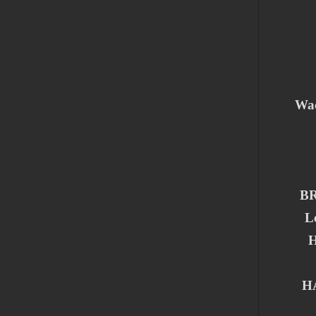
Wac
BR
L
H
HA