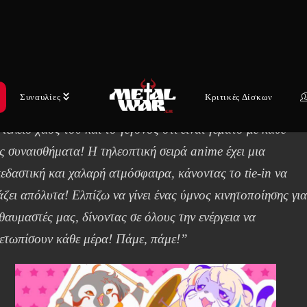
Yukina.
γουδίστρια Yukina δήλωσε σχετικά με το νέο single:
γοντας το κομμάτι μετά την ηχογράφηση, βρήκα ότι το
ύδι είναι ένα μείγμα χαριτωμενιάς, συναισθηματικής
Συναυλίες
Κριτικές Δίσκων
σφαιρας και σουρεαλισμού… μας έκανε όλους να γελάσουμ
 τέλειο χάος του και το γεγονός ότι είναι γεμάτο με κάθε
ς συναισθήματα! Η τηλεοπτική σειρά anime έχει μια
εδαστική και χαλαρή ατμόσφαιρα, κάνοντας το tie-in να
άζει απόλυτα! Ελπίζω να γίνει ένας ύμνος κινητοποίησης γι
θαυμαστές μας, δίνοντας σε όλους την ενέργεια να
μετωπίσουν κάθε μέρα! Πάμε, πάμε!”