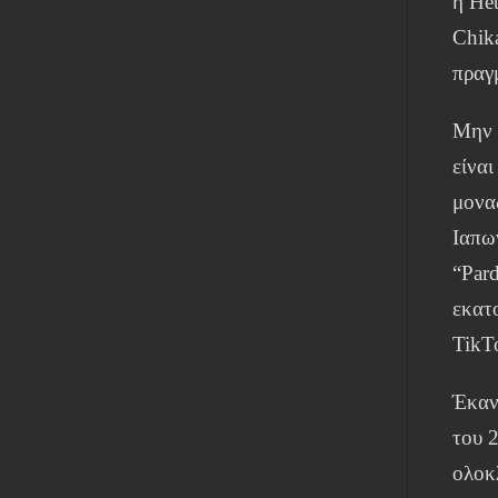
η He
Chika
πραγ
Μην σ
είνα
μονα
Ιαπων
“Par
εκατ
TikT
Έκαν
του 2
ολοκ