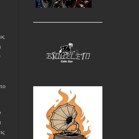
υς
ι
ν
στο
ο
ά
ις