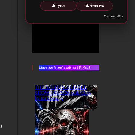
🎤 Lyrics
👤 Artist Bio
Volume: 70%
Listen again and again on Mixcloud
ι