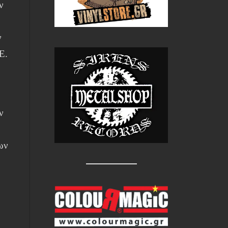
ν
ν
E.
ν
ων
ε