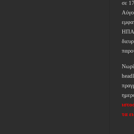
σε 17
Αύγο
εμφα
ΗΠΑ.
διευ
παρο
Νωρί
head
πραγ
ημερ
ιστο
τα ε