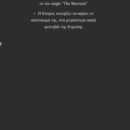
το νέο single “The Morrisist”
Η Κύπρος συνεχίζει να αφήνει το
αποτύπωμά της, στα μεγαλύτερα metal
φεστιβάλ της Ευρώπης
y
h