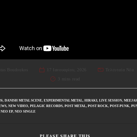
tas Boudoukos
17 Ιανουαρίου, 2026
Τελευταία Νέα
3 mins read
26
,
DANISH METAL SCENE
,
EXPERIMENTAL METAL
,
HIRAKI
,
LIVE SESSION
,
MEEJA
EWS
,
NEW VIDEO
,
PELAGIC RECORDS
,
POST METAL
,
POST ROCK
,
POST-PUNK
,
PU
ΝΈΟ EP
,
ΝΈΟ SINGLE
PLEASE SHARE THIS