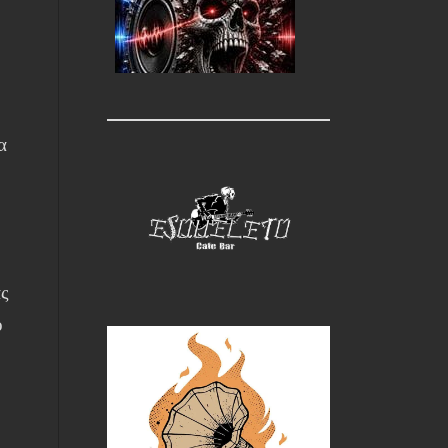
ς
α
ας
ό