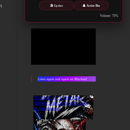
ι
🎤 Lyrics
👤 Artist Bio
Volume: 70%
Listen again and again on Mixcloud