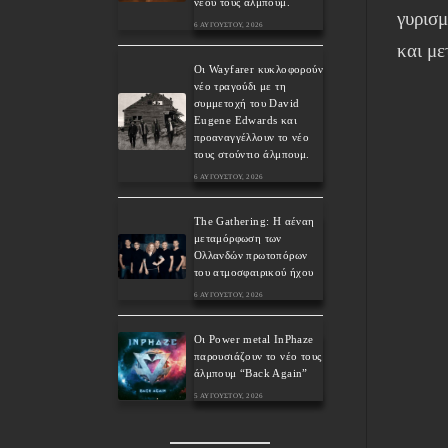
νέου τους άλμπουμ.
γυρισμ
6 ΑΥΓΟΎΣΤΟΥ, 2026
και με
Οι Wayfarer κυκλοφορούν
νέο τραγούδι με τη
συμμετοχή του David
Eugene Edwards και
προαναγγέλλουν το νέο
τους στούντιο άλμπουμ.
6 ΑΥΓΟΎΣΤΟΥ, 2026
The Gathering: Η αέναη
μεταμόρφωση των
Ολλανδών πρωτοπόρων
του ατμοσφαιρικού ήχου
6 ΑΥΓΟΎΣΤΟΥ, 2026
Οι Power metal InPhaze
παρουσιάζουν το νέο τους
άλμπουμ “Back Again”
5 ΑΥΓΟΎΣΤΟΥ, 2026