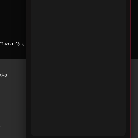
ώ:
Συνεντεύξεις
Weekly War
Επικοινωνία
άς
άλο
α
ς