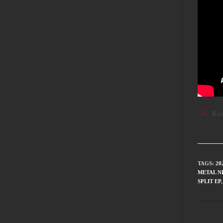
Kos
TAGS
:
20
METAL N
SPLIT EP
,