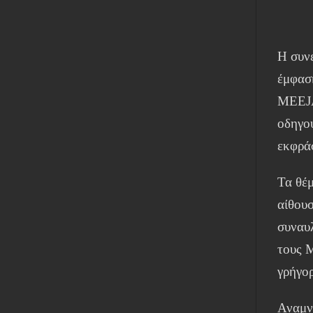
Η συν
έμφασ
MEEJA
οδηγο
εκφρά
Τα θέ
αίθουσ
συναυ
τους 
γρήγο
Αναμν