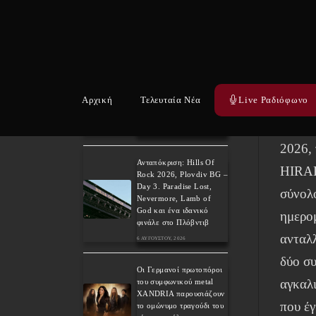
Ακούσ
LION στο Golden R.
Festival 2027 για τα 40
https:
χρόνια του εμβληματικού
“Pride”!
7 ΑΥΓΟΎΣΤΟΥ, 2026
Και τ
Weekly War: Νέες heavy
Αρχική
Τελευταία Νέα
Live Ραδιόφωνο
“Το ‘D
metal κυκλοφορίες
7/8/2026
‘INTE
7 ΑΥΓΟΎΣΤΟΥ, 2026
2026,
Ανταπόκριση: Hills Of
HIRAK
Rock 2026, Plovdiv BG –
Day 3. Paradise Lost,
σύνολ
Nevermore, Lamb of
God και ένα ιδανικό
ημερο
φινάλε στο Πλόβντιβ
ανταλλ
6 ΑΥΓΟΎΣΤΟΥ, 2026
δύο συ
Οι Γερμανοί πρωτοπόροι
αγκαλι
του συμφωνικού metal
XANDRIA παρουσιάζουν
που έγ
το ομώνυμο τραγούδι του