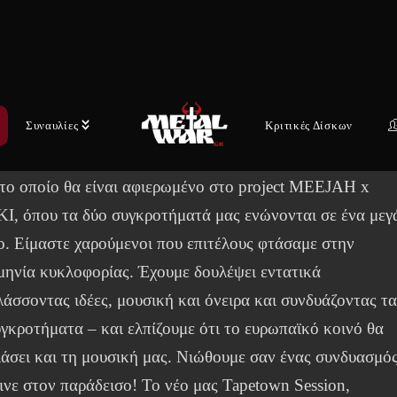
τε το single και προπαραγγείλτε το “INTERWOVEN” εδ
//orcd.co/interwoven
α δύο συγκροτήματα σχολιάζουν από κοινού:
Συναυλίες
Κριτικές Δίσκων
ead Calls’ είναι το πρώτο μας single από το
RWOVEN’. Είναι το εναρκτήριο τραγούδι της νέας χρονι
 το οποίο θα είναι αφιερωμένο στο project MEEJAH x
I, όπου τα δύο συγκροτήματά μας ενώνονται σε ένα μεγ
ο. Είμαστε χαρούμενοι που επιτέλους φτάσαμε στην
μηνία κυκλοφορίας. Έχουμε δουλέψει εντατικά
άσσοντας ιδέες, μουσική και όνειρα και συνδυάζοντας τ
γκροτήματα – και ελπίζουμε ότι το ευρωπαϊκό κοινό θα
άσει και τη μουσική μας. Νιώθουμε σαν ένας συνδυασμό
ινε στον παράδεισο! Το νέο μας Tapetown Session,