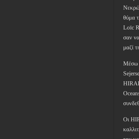
Νεκρών
θύμα 
Loïc R
σαν να
μαζί τ
Μέσω 
Sejers
HIRAK
Oceans
συνδεθ
Οι HI
καλλιτ