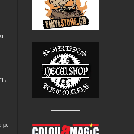
ι
 –
ει
The
ό με