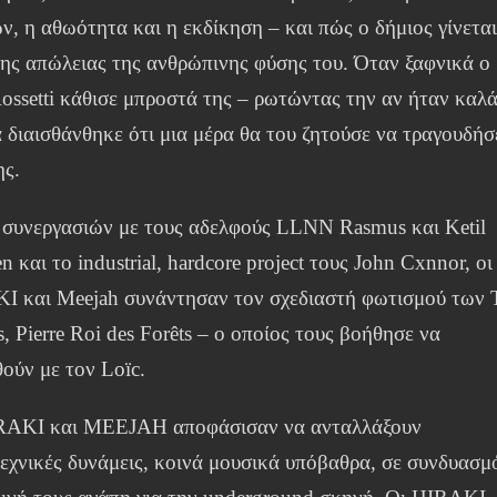
, η αθωότητα και η εκδίκηση – και πώς ο δήμιος γίνετα
της απώλειας της ανθρώπινης φύσης του. Όταν ξαφνικά ο
ossetti κάθισε μπροστά της – ρωτώντας την αν ήταν καλά
 διαισθάνθηκε ότι μια μέρα θα του ζητούσε να τραγουδήσ
ης.
συνεργασιών με τους αδελφούς LLNN Rasmus και Ketil
en και το industrial, hardcore project τους John Cxnnor, οι
I και Meejah συνάντησαν τον σχεδιαστή φωτισμού των 
, Pierre Roi des Forêts – ο οποίος τους βοήθησε να
ούν με τον Loïc.
RAKI και MEEJAH αποφάσισαν να ανταλλάξουν
εχνικές δυνάμεις, κοινά μουσικά υπόβαθρα, σε συνδυασμ