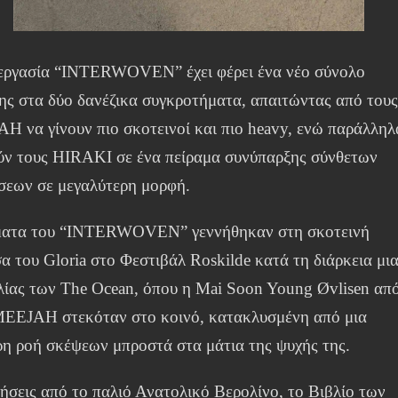
εργασία “INTERWOVEN” έχει φέρει ένα νέο σύνολο
ης στα δύο δανέζικα συγκροτήματα, απαιτώντας από του
H να γίνουν πιο σκοτεινοί και πιο heavy, ενώ παράλληλ
ύν τους HIRAKI σε ένα πείραμα συνύπαρξης σύνθετων
σεων σε μεγαλύτερη μορφή.
ματα του “INTERWOVEN” γεννήθηκαν στη σκοτεινή
α του Gloria στο Φεστιβάλ Roskilde κατά τη διάρκεια μι
λίας των The Ocean, όπου η Mai Soon Young Øvlisen απ
MEEJAH στεκόταν στο κοινό, κατακλυσμένη από μια
ρη ροή σκέψεων μπροστά στα μάτια της ψυχής της.
ήσεις από το παλιό Ανατολικό Βερολίνο, το Βιβλίο των