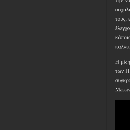
την κ
ασχολ
τους, 
έλεγχο
κάποιο
καλλι
Η μίξ
των HI
συγκρο
Massiv