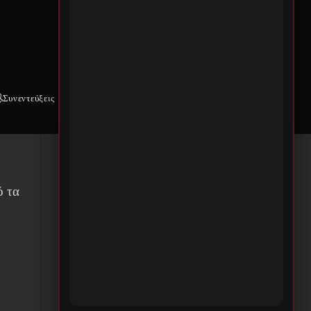
στα
Συνεντεύξεις
Weekly War
Επικοινωνία
είς
ή
ό τα