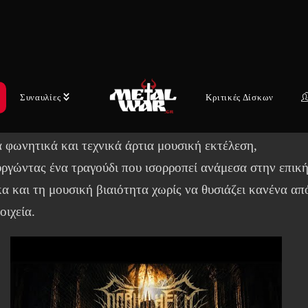
γιση.
τέλεσμα είναι ένα κομμάτι που διευρύνει τον ηχητικό
ντα του συγκροτήματος, παραμένοντας ταυτόχρονα πιστό 
Συναυλίες
Κριτικές Δίσκων
ριά στοιχεία που αποτελούν τον πυρήνα του. Μεγαλοπρεπ
ρικές ενορχηστρώσεις συνυπάρχουν με επιθετικά riffs,
 φωνητικά και τεχνικά άρτια μουσική εκτέλεση,
ργώντας ένα τραγούδι που ισορροπεί ανάμεσα στην επικ
α και τη μουσική βιαιότητα χωρίς να θυσιάζει κανένα απ
οιχεία.