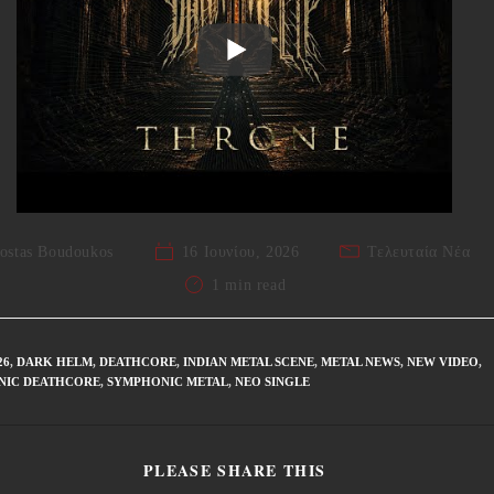
ostas Boudoukos
16 Ιουνίου, 2026
Τελευταία Νέα
1 min read
26
,
DARK HELM
,
DEATHCORE
,
INDIAN METAL SCENE
,
METAL NEWS
,
NEW VIDEO
,
NIC DEATHCORE
,
SYMPHONIC METAL
,
ΝΈΟ SINGLE
PLEASE SHARE THIS