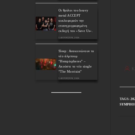
Οι θρύλοι του heavy
metal ACCEPT
κυκλοφορούν την
επανηχογραφημένη
εκδοχή του «Save Us».
5 ΑΥΓΟΎΣΤΟΥ, 2026
Sleep: Ανακοινώνουν το
νέο άλμπουμ
“Hempispheres” –
Ακούστε το νέο single
K
“The Morrisist”
5 ΑΥΓΟΎΣΤΟΥ, 2026
TAGS
:
20
SYMPHO