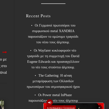
Recent Posts
Οι Γερμανοί πρωτοπόροι του
συμφωνικού metal XANDRIA
παρουσιάζουν το ομώνυμο τραγούδι
του νέου τους άλμπουμ.
Οι Wayfarer κυκλοφορούν νέο
τραγούδι με τη συμμετοχή του David
o με
Eugene Edwards και προαναγγέλλουν
 στο
το νέο τους στούντιο άλμπουμ.
tival
The Gathering: Η αέναη
μεταμόρφωση των Ολλανδών
πρωτοπόρων του ατμοσφαιρικού ήχου
Οι Power metal InPhaze
παρουσιάζουν το νέο τους άλμπουμ
📢
“Back Again”
×
Ανταποκρίσεις Συναυλιών