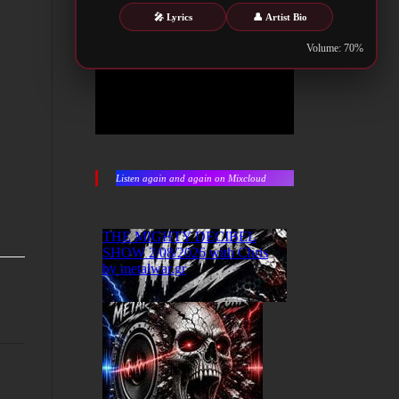
🎤 Lyrics
👤 Artist Bio
Volume: 70%
Listen again and again on Mixcloud