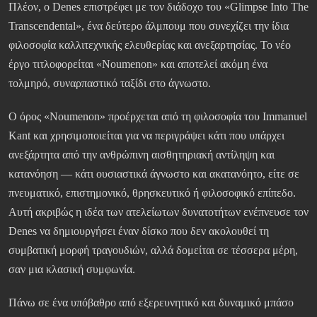
Πλέον, ο Denes επιστρέφει με τον διάδοχο του «Glimpse Into The
Transcendental», ένα δεύτερο άλμπουμ που συνεχίζει την ίδια
φιλοσοφία καλλιτεχνικής ελευθερίας και ανεξαρτησίας. Το νέο
έργο τιτλοφορείται «Noumenon» και αποτελεί ακόμη ένα
τολμηρό, συναρπαστικό ταξίδι στο άγνωστο.
Ο όρος «Noumenon» προέρχεται από τη φιλοσοφία του Immanuel
Kant και χρησιμοποιείται για να περιγράψει κάτι που υπάρχει
ανεξάρτητα από την ανθρώπινη αισθητηριακή αντίληψη και
κατανόηση — κάτι ουσιαστικά άγνωστο και ακατανόητο, είτε σε
πνευματικό, επιστημονικό, θρησκευτικό ή φιλοσοφικό επίπεδο.
Αυτή ακριβώς η ιδέα των ατελείωτων δυνατοτήτων ενέπνευσε τον
Denes να δημιουργήσει έναν δίσκο που δεν ακολουθεί τη
συμβατική μορφή τραγουδιών, αλλά δομείται σε τέσσερα μέρη,
σαν μια κλασική συμφωνία.
Πάνω σε ένα υπόβαθρο από εξερευνητικό και δυναμικό μπάσο