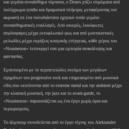
και γεμάτα συναίσθημα τύμπανα, ο Denes χτίζει στρώματα από
πολύχρωμα synths και δραματικά πλήκτρα, μεταφέροντας τον
ακροατή σε ένα πολυδιάστατο ηχητικό τοπίο γεμάτο
συναισθηματικές εναλλαγές. Από σκιερές, λυκόφωτες
ατμόσφαιρες μέχρι εκτυφλωτικό φως και από μυστικιστικές
μελωδίες μέχρι εκρήξεις κοσμικής ενέργειας, κάθε μέρος του
«Noumenon» λειτουργεί σαν μια εμπειρία ανακάλυψης και
φαντασίας.
Εμποτισμένο με το περιπετειώδες πνεύμα των μεγάλων
σχημάτων του progressive rock και επηρεασμένο από μουσικά
είδη που εκτείνονται από το extreme metal και την ambient μέχρι
την κλασική μουσική, την jazz και το avant-garde, το
«Noumenon» παρουσιάζεται ως ένα έργο χωρίς όρια και
περιορισμούς.
Το άλμπουμ συνοδεύεται από το έργο τέχνης του Aleksander