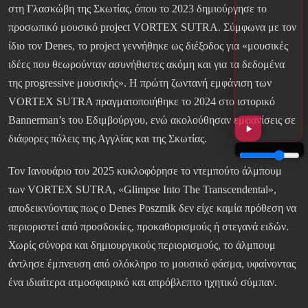
στη Γλασκώβη της Σκωτίας, όπου το 2023 δημιούργησε το
προσωπικό μουσικό project VORTEX SUTRA. Σύμφωνα με τον
ίδιο τον Denes, το project γεννήθηκε ως διέξοδος για «μουσικές
ιδέες που θεωρούνταν ασυνήθιστες ακόμη και για τα δεδομένα
της progressive μουσικής». Η πρώτη ζωντανή εμφάνιση των
VORTEX SUTRA πραγματοποιήθηκε το 2024 στο ιστορικό
Bannerman’s του Εδιμβούργου, ενώ ακολούθησαν εμφανίσεις σε
διάφορες πόλεις της Αγγλίας και της Σκωτίας.
Τον Ιανουάριο του 2025 κυκλοφόρησε το ντεμπούτο άλμπουμ
των VORTEX SUTRA, «Glimpse Into The Transcendental»,
αποδεικνύοντας πως ο Denes Poszmik δεν είχε καμία πρόθεση να
περιοριστεί από προσδοκίες, προκαθορισμούς ή στεγανά ειδών.
Χωρίς σύνορα και δημιουργικούς περιορισμούς, το άλμπουμ
άντλησε έμπνευση από ολόκληρο το μουσικό φάσμα, υφαίνοντας
ένα ιδιαίτερα ατμοσφαιρικό και απρόβλεπτο ηχητικό σύμπαν.