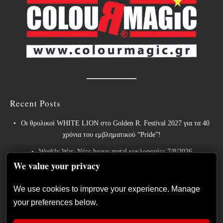
Recent Posts
Οι θρυλικοί WHITE LION στο Golden R. Festival 2027 για τα 40
χρόνια του εμβληματικού “Pride”!
Weekly War: Νέες heavy metal κυκλοφορίες 7/8/2026
We value your privacy
Ανταπόκριση: Hills Of Rock 2026, Plovdiv BG – Day 3. Paradise
Lost, Nevermore, Lamb of God και ένα ιδανικό φινάλε στο Πλόβντιβ
We use cookies to improve your experience. Manage
Οι Γερμανοί πρωτοπόροι του συμφωνικού metal XANDRIA
your preferences below.
παρουσιάζουν το ομώνυμο τραγούδι του νέου τους άλμπουμ.