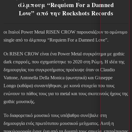
άλμπουμ “Requiem For a Damned
Love” από την Rockshots Records
oι Ιταλοί Power Metal RISEN CROW παρουσιάζουν το ομώνυμο
single από το άλμπουμ “Requiem For a Damned Love”.
Οι RISEN CROW είναι ένα Power Metal συγκρότημα με gothic
dark επιρροές, που σχηματίστηκε το 2020 στη Ρώμη. Η ιδέα της
δημιουργίας του συγκροτήματος προέκυψε όταν οι Claudio
Vattone, Antonella Della Monica (φωνητικά) και Giuseppe
Longo (κιθάρα) συναντήθηκαν, με κοινά στοιχεία που τους
ενώνουν το πάθος τους για το metal και τους σκοτεινούς ήχους της
gothic μουσικής.
Το διαφορετικό μουσικό τους υπόβαθρο συνέβαλε στη
δημιουργία ενός πρωτότυπου μουσικού μείγματος. Αυτή η
ποικιλομορφία έγινε ένα από τα δυνατά τους σημεία, επιτρέποντας