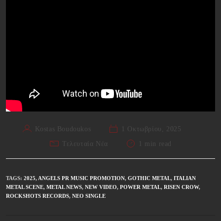
Kostas Boudoukos
1 Οκτωβρίου, 2025
Τελευταία Νέα
1 min read
TAGS
:
2025
,
ANGELS PR MUSIC PROMOTION
,
GOTHIC METAL
,
ITALIAN
METAL SCENE
,
METAL NEWS
,
NEW VIDEO
,
POWER METAL
,
RISEN CROW
,
ROCKSHOTS RECORDS
,
ΝΈΟ SINGLE