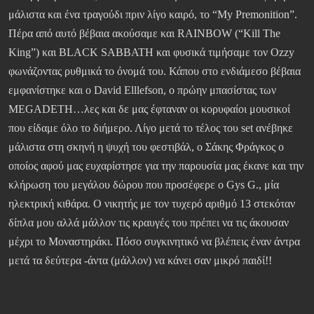
μάλιστα και ένα τραγούδι πριν λίγο καιρό, το “My Premonition”.
Πέρα από αυτό βέβαια ακούσαμε και RAINBOW (“Kill The
King”) και BLACK SABBATH και φυσικά τιμήσαμε τον Ozzy
φωνάζοντας ρυθμικά το όνομά του. Κάπου στο ενδιάμεσο βέβαια
εμφανίστηκε και ο David Elllefson, ο πρώην μπασίστας των
MEGADETH…λες και δε μας έφταναν οι κορυφαίοι μουσικοί
που είδαμε όλο το διήμερο. Λίγο μετά το τέλος του set ανέβηκε
μάλιστα στη σκηνή η ψυχή του φεστιβάλ, ο Σάκης Φράγκος ο
οποίος αφού μας ευχαρίστησε για την παρουσία μας έκανε και την
κλήρωση του μεγάλου δώρου που προσέφερε ο Gys G., μία
ηλεκτρική κιθάρα. Ο νικητής με τον τυχερό αριθμό 13 στεκόταν
δίπλα μου αλλά μάλλον τις κραυγές του πρέπει να τις άκουσαν
μέχρι το Μοναστηράκι. Πόσο συγκινητικό να βλέπεις έναν άντρα
μετά τα δεύτερα -άντα (μάλλον) να κάνει σαν μικρό παιδί!!