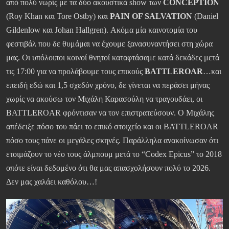
από πολύ νωρίς με τα δύο ακουστικά show των
CONCEPTION
(Roy Khan και Tore Ostby) και
PAIN OF SALVATION
(Daniel
Gildenlow και Johan Hallgren). Ακόμα μία καινοτομία του
φεστιβάλ που δε θυμάμαι να έχουμε ξανασυναντήσει στη χώρα
μας. Οι υπόλοιποι κοινοί θνητοί καταφτάσαμε κατά δεκάδες μετά
τις 17:00 για να προλάβουμε τους επικούς
BATTLEROAR
…και
επειδή εδώ και 1,5 σχεδόν χρόνο, δε γίνεται να περάσει μήνας
χωρίς να ακούσω τον Μιχάλη Καρασούλη να τραγουδάει, οι
BATTLEROAR φρόντισαν να τον επιστρατεύσουν. Ο Μιχάλης
απέδειξε πόσο του πάει το επικό στοιχείο και οι BATTLEROAR
πόσο τους πάνε οι μεγάλες σκηνές. Παράλληλα ανακοίνωσαν ότι
ετοιμάζουν το νέο τους άλμπουμ μετά το “Codex Epicus” το 2018
οπότε είναι δεδομένο ότι θα μας απασχολήσουν πολύ το 2026.
Δεν μας χαλάει καθόλου…!