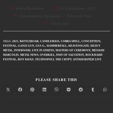
Kostas Boudoukos
19 Σεπτεμβρίου, 2025
Ανταποκρίσεις Συναυλιών
/
Τελευταία Νέα
9 mins read
TAGS
:
2025
,
BATTLEROAR
,
CANDLEMASS
,
COBRA SPELL
,
CONCEPTION
,
FESTIVAL
,
GANZI GUN
,
GUS G.
,
HAMMERFALL
,
HEAVENSGATE
,
HEAVY
METAL
,
INNERWISH
,
LIVE IN ATHENS
,
MASTERS OF CEREMONY
,
MESSIAH
MARCOLIN
,
METAL NEWS
,
OVERKILL
,
PAIN OF SALVATION
,
ROCKHARD
FESTIVAL
,
ROY KHAN
,
TECHNOPOLI
,
THE CRYPT
,
ΑΝΤΑΠΌΚΡΙΣΗ LIVE
PLEASE SHARE THIS