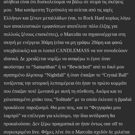
αλήθεια είναι ότι δυσκολεύομαι να βάλω σε σειρά τις σκέψεις
μου. Μια κατάμεστη Τεχνόπολη να σείεται από τις ιαχές
Ελλήνων και ξένων μεταλλάδων (ναι, το Rock Hard κυρίως λόγω
των αποκλειστικών εμφανίσεων αποτέλεσε πόλο έλξης για
πολλούς ξένους επισκέπτες), ο Marcolin να πηγαινοέρχεται στη
σκηνή με ενέργεια 30άρη (είπα να μη γράψω 20άρη και φανώ
υπερβολικός) και οι λοιποί CANDLEMASS να τον συνοδεύουν
ιδανικά. Δε χρειάζεται νομίζω να αναφέρω τι έγινε όταν
ακούστηκε το “Samarithan” ή το “Bewitched” από το δικό μου
αγαπημένο άλμπουμ “Nightfall” ή όταν έπαιξαν το “Crystal Ball”
τονίζοντας την ιστορική λεπτομέρεια ότι ήταν το πρώτο κομμάτι
που έπαιξαν ποτέ ζωντανά με αυτή τη σύνθεση. Ακόμα και το
χιλιοπαιγμένο χιτάκι τους “Solitude” με το οποίο έκλεισε η βραδιά
προκάλεσε παροξυσμό. Θα μου πεις, και το “Φεγγαράκι μου
λαμπρό” να επέλεγαν για κλείσιμο, την ίδια αντίδραση θα
προκαλούσαν. Δεν ξέρω πραγματικά αν ήταν όντως one off το
συγκεκριμένο live. Φήμες λένε ότι ο Marcolin σχεδόν δε μιλιέται