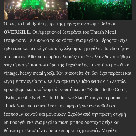
Όμως, το highlight της πρώτης μέρας ήταν αναμφίβολα οι
OVERKILL
. Οι Αμερικανοί βετεράνοι του Thrash Metal
ξεσήκωσαν με ευκολία το κοινό που ένα μεγάλο μέρος του είχε
έρθει αποκλειστικά γι’ αυτούς. Σίγουρα, η μεγάλη attraction ήταν
ο τεράστιος Blitz που παρότι πλησιάζει τα 70 πλέον δεν πτοήθηκε
στιγμή και γέμισε τον αέρα της Τεχνόπολης με αυτό το μοναδικό,
vintage, heavy metal γρέζι. Και σκεφτείτε ότι δεν έχει περάσει και
λίγα με την υγεία του. Σε ένα αρκετά γεμάτο set των 75 λεπτών
προλάβαμε και ακούσαμε ύμνους όπως το “Rotten to the Core”,
“Bring me the Night”, “In Union we Stand” και για κερασάκι το
“Fuck You” που αποτέλεσε την αφορμή για ένα καθολικό
ξέσπασμα κοινού και μουσικών. Σχεδόν από την πρώτη στιγμή
δημιουργήθηκε ένα μεγάλο mosh pit που δυστυχώς είχε και
θύματα με σπασμένα πόδια και αρκετές μελανιές. Μεγάλη