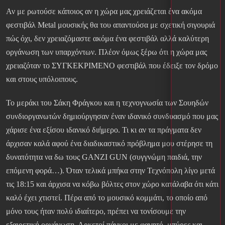
Αν με ρωτούσε κάποιος αν η χώρα μας χρειάζεται ένα ακόμα
φεστιβάλ Metal μουσικής θα του απαντούσα με σχετική σιγουριά
πώς όχι, δεν χρειαζόμαστε ακόμα ένα φεστιβάλ αλλά καλύτερη
οργάνωση των υπαρχόντων. Πλέον όμως ξέρω ότι η χώρα μας
χρειαζόταν το ΣΥΓΚΕΚΡΙΜΕΝΟ φεστιβάλ που έδειξε τον δρόμο
και στους υπόλοιπους.
Το μεράκι του Σάκη Φράγκου και η τεχνογνωσία των Σουηδών
συνδιοργανωτών δημιούργησαν έναν ιδανικό συνδυασμό που μας
χάρισε ένα εξίσου ιδανικό διήμερο. Τι κι αν τα πράγματα δεν
άρχισαν καλά αφού ένα διαδικαστικό πρόβλημα μου στέρησε τη
δυνατότητα να δω τους GANZI GUN (συγγνώμη παιδιά, την
επόμενη φορά…). Όταν τελικά μπήκα στην Τεχνόπολη λίγο μετά
τις 18:15 και άρχισα να κόβω βόλτες στον χώρο κατάλαβα ότι κάτι
καλό έχει χτιστεί. Πέρα από το μουσικό κομμάτι, το οποίο από
μόνο τους ήταν πολύ ιδιαίτερο, πρέπει να τονίσουμε την
εξαιρετική οργάνωση. Αρκετοί πάγκοι με φαγητό, μπύρες και