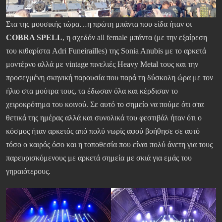
Στα της μουσικής τώρα…η πρώτη μπάντα που είδα ήταν οι
COBRA SPELL
, η σχεδόν all female μπάντα (με την εξαίρεση
του κιθαρίστα Adri Funeirailles) της Sonia Anubis με το αρκετά
μοντέρνο αλλά με vintage πινελιές Heavy Metal τους και την
προσεγμένη σκηνική παρουσία που παρά τη δύσκολη ώρα με τον
ήλιο στα μούτρα τους, τα έδωσαν όλα και κέρδισαν το
χειροκρότημα του κοινού. Σε αυτό το σημείο να πούμε ότι στα
θετικά της ημέρας αλλά και συνολικά του φεστιβάλ ήταν ότι ο
κόσμος ήταν αρκετός από πολύ νωρίς αφού βοήθησε σε αυτό
τόσο ο καιρός όσο και η τοποθεσία που είναι πολύ άνετη για τους
παρευρισκόμενους με αρκετά σημεία με σκιά για εμάς του
γηραιότερους.