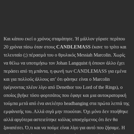
Και κάπου εκεί ο χρόνος σταμάτησε. Ή μάλλον γύρισε περίπου
20 χρόνια πίσω όταν στους
CANDLEMASS
έκανε το τρίτο και
τελευταίο (;) πέρασμά του ο θρυλικός Messiah Marcolin. Χωρίς
να θέλω να υποτιμήσω τον Johan Langquist ή όποιον άλλο έχει
περάσει από τη μπάντα, η φωνή των CANDLEMASS για εμένα
και για πολλούς άλλους απ’ ότι φάνηκε είναι ο Marcolin
(φέρνοντας πλέον λίγο από Denethor του Lord of the Rings), ο
οποίος βγήκε τόσο φορτσάτος που έφαγε και μια αυτοκρατορική
τούμπα μετά από ένα ανελέητο headbanging στα πρώτα λεπτά της
εμφάνισής του. Αλλά σιγά μην πτοούταν. Όχι μόνο δεν πτοήθηκε
αλλά αργότερα αστειεύτηκε κιόλας υποσχόμενος ότι δεν θα
ξαναπέσει. Ό,τι και να πούμε είναι λίγο για αυτό που ζήσαμε. Η