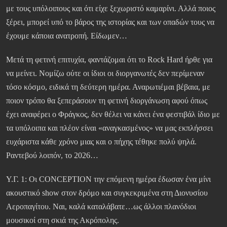
με τους υπόλοιπους και ότι είχε ξεχωριστό καμαρίνι. Αλλά ποιος
ξέρει, μπορεί υπό το βάρος της ιστορίας και των οπαδών τους να
έχουμε κάποια ανατροπή. Είδωμεν…
Μετά τη φετινή επιτυχία, φαντάζομαι ότι το Rock Hard ήρθε για
να μείνει. Νομίζω ούτε οι ίδιοι οι διοργανωτές δεν περίμεναν
τόσο κόσμο, ειδικά τη δεύτερη ημέρα. Αναρωτιέμαι βέβαια, με
ποιον τρόπο θα ξεπεράσουν τη φετινή διοργάνωση αφού όπως
έχει αναφέρει ο Φράγκος, δεν θέλει να κάνει ένα φεστιβάλ ίδιο με
τα υπόλοιπα και πλέον είναι «αναγκασμένος» να μας εκπλήσσει
ευχάριστα κάθε χρόνο μιας και ο πήχης τέθηκε πολύ ψηλά.
Ραντεβού λοιπόν, το 2026…
Υ.Γ. 1: Οι CONCEPTION την επόμενη ημέρα έδωσαν ένα μίνι
ακουστικό show στον δρόμο και συγκεκριμένα στη Διονυσίου
Αεροπαγίτου. Ναι, καλά καταλάβατε…ως άλλοι πλανόδιοι
μουσικοί στη σκιά της Ακρόπολης.