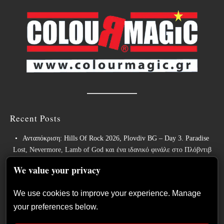
Recent Posts
Ανταπόκριση: Hills Of Rock 2026, Plovdiv BG – Day 3. Paradise
Lost, Nevermore, Lamb of God και ένα ιδανικό φινάλε στο Πλόβντιβ
Οι Γερμανοί πρωτοπόροι του συμφωνικού metal XANDRIA
We value your privacy
παρουσιάζουν το ομώνυμο τραγούδι του νέου τους άλμπουμ.
We use cookies to improve your experience. Manage
Οι Wayfarer κυκλοφορούν νέο τραγούδι με τη συμμετοχή του David
your preferences below.
Eugene Edwards και προαναγγέλλουν το νέο τους στούντιο άλμπουμ.
The Gathering: Η αέναη μεταμόρφωση των Ολλανδών πρωτοπόρων