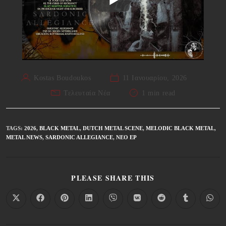
Kostas Boudoukos
11 Ιανουαρίου, 2026
Τελευταία Νέα
1 min read
TAGS
:
2026
,
BLACK METAL
,
DUTCH METAL SCENE
,
MELODIC BLACK METAL
,
METAL NEWS
,
SARDONIC ALLEGIANCE
,
ΝΈΟ EP
PLEASE SHARE THIS