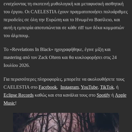
ενισχύοντας τη σκοτεινή μυθολογική και μεταφυσική αισθητική
του έργου. Οι CAELESTIA έχουν πραγματοποιήσει πολυάριθμες
περιοδείες σε όλη την Ευρώπη και το Ηνωμένο Βασίλειο, και
αυτή η εμπειρία αποτυπώνεται σε κάθε riff των δέκα κομματιών
του άλμπουμ.
Το «Revelations In Black» ηχογραφήθηκε, έγινε μίξη και
mastering από τον Zack Ohren και θα κυκλοφορήσει στις 24
Ιουλίου 2026.
Για περισσότερες πληροφορίες, μπορείτε να ακολουθήσετε τους
CAELESTIA στο
Facebook
,
Instagram
,
YouTube
,
TikTok
, ή
Eclipse Records
καθώς και στα κανάλια τους στο
Spotify
ή
Apple
Music
!