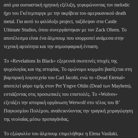
από μια ουσιαστική ηχητική εξέλιξη, γεφυρώνοντας τον melodic
ήχο του Γκέτεμποργκ με την ακρίβεια του αμερικανικού death
metal. Για αυτό το φιλόδοξο project, ταξίδεψαν στα Castle
Ultimate Studios, όπου συνεργάστηκαν με τον Zack Ohren. Το
αποτέλεσμα είναι ένα άλμπουμ που ισορροπεί ανάμεσα στην
τεχνική αρτιότητα και την ατμοσφαιρική ένταση.
Το «Revelations In Black» εξερευνά σκοτεινές πτυχές της
ψυχολογίας και της ιστορίας. Το ομώνυμο κομμάτι βασίζεται στη
βαμπιρική λογοτεχνία του Carl Jacobi, ενώ το «Dead Eternal»
αποτελεί φόρο τιμής στον Per Yngve Ohlin (Dead των Mayhem),
εστιάζοντας στις προσωπικές του επιστολές. Το «Wolves»
εξετάζει την ιστορική οργάνωση Werwolf στο τέλος του Β’
Παγκοσμίου Πολέμου, αναδεικνύοντας την τραγική χειραγώγηση
της νεολαίας μέσω προπαγάνδας.
Το εξώφυλλο του άλμπουμ επιμελήθηκε η Elena Vasilaki,