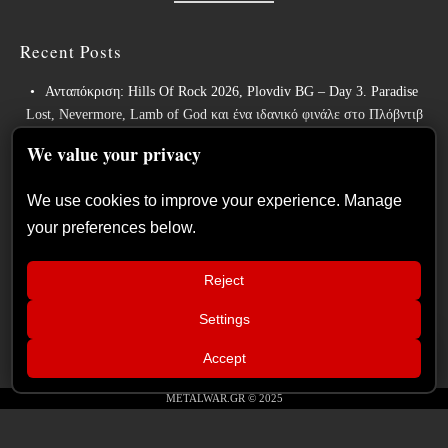
Recent Posts
Ανταπόκριση: Hills Of Rock 2026, Plovdiv BG – Day 3. Paradise
Lost, Nevermore, Lamb of God και ένα ιδανικό φινάλε στο Πλόβντιβ
Οι Γερμανοί πρωτοπόροι του συμφωνικού metal XANDRIA
We value your privacy
παρουσιάζουν το ομώνυμο τραγούδι του νέου τους άλμπουμ.
We use cookies to improve your experience. Manage
Οι Wayfarer κυκλοφορούν νέο τραγούδι με τη συμμετοχή του David
your preferences below.
Eugene Edwards και προαναγγέλλουν το νέο τους στούντιο άλμπουμ.
The Gathering: Η αέναη μεταμόρφωση των Ολλανδών πρωτοπόρων
Reject
του ατμοσφαιρικού ήχου
Settings
Οι Power metal InPhaze παρουσιάζουν το νέο τους άλμπουμ “Back
📢
Again”
Ανταπόκριση: Hills Of Rock 2026,
×
Accept
Plovdiv BG – Day 3. Paradise Lost,
Nevermore, Lamb of God και ένα
ιδανικό φινάλε στο Πλόβντιβ
METALWAR.GR © 2025