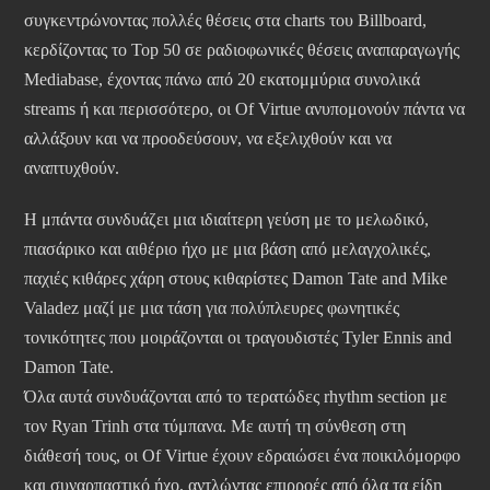
συγκεντρώνοντας πολλές θέσεις στα charts του Billboard,
κερδίζοντας το Top 50 σε ραδιοφωνικές θέσεις αναπαραγωγής
Mediabase, έχοντας πάνω από 20 εκατομμύρια συνολικά
streams ή και περισσότερο, οι Of Virtue ανυπομονούν πάντα να
αλλάξουν και να προοδεύσουν, να εξελιχθούν και να
αναπτυχθούν.
Η μπάντα συνδυάζει μια ιδιαίτερη γεύση με το μελωδικό,
πιασάρικο και αιθέριο ήχο με μια βάση από μελαγχολικές,
παχιές κιθάρες χάρη στους κιθαρίστες Damon Tate and Mike
Valadez μαζί με μια τάση για πολύπλευρες φωνητικές
τονικότητες που μοιράζονται οι τραγουδιστές Tyler Ennis and
Damon Tate.
Όλα αυτά συνδυάζονται από το τερατώδες rhythm section με
τον Ryan Trinh στα τύμπανα. Με αυτή τη σύνθεση στη
διάθεσή τους, οι Of Virtue έχουν εδραιώσει ένα ποικιλόμορφο
και συναρπαστικό ήχο, αντλώντας επιρροές από όλα τα είδη