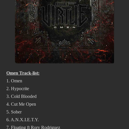
Omen Track-list:
1. Omen
2. Hypocrite
3. Cold Blooded
4. Cut Me Open
5. Sober
6. A.N.X.I.E.T.Y.
7. Floating ft Rory Rodriguez