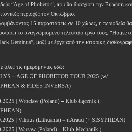
δεία “Age of Phobetor”, που θα διασχίσει την Ευρώπη κα
ειτονικές περιοχές τον Οκτώβριο.
λαμβάνοντας 15 παραστάσεις σε 10 χώρες, η περιοδεία θ
υσιάσει το αναγνωρισμένο τελευταίο έργο τους, “House o
Black Geminus”, μαζί με έργα από την ιστορική δισκογραφ
ε όλες τις ημερομηνίες εδώ:
LYS – AGE OF PHOBETOR TOUR 2025 (w/
YPHEAN & FIDES INVERSA)
0.2025 | Wroclaw (Poland) – Klub Łącznik (+
YPHEAN)
0.2025 | Vilnius (Lithuania) – nArauti (+ SISYPHEAN)
0.2025 | Warsaw (Poland) – Klub Mechanik (+