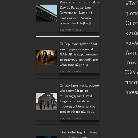
«Το 
Rock 2026, Plovdiv BG –
Day 3. Paradise Lost,
η οπ
Nevermore, Lamb of
God και ένα ιδανικό
Οι στ
φινάλε στο Πλόβντιβ
6 ΑΥΓΟΎΣΤΟΥ, 2026
κατά
«άλλ
Οι Γερμανοί πρωτοπόροι
του συμφωνικού metal
Αντι
XANDRIA παρουσιάζουν
το ομώνυμο τραγούδι του
στον
νέου τους άλμπουμ.
Όλα 
6 ΑΥΓΟΎΣΤΟΥ, 2026
πρωτ
Οι Wayfarer κυκλοφορούν
αισθ
νέο τραγούδι με τη
συμμετοχή του David
Eugene Edwards και
προαναγγέλλουν το νέο
τους στούντιο άλμπουμ.
6 ΑΥΓΟΎΣΤΟΥ, 2026
The Gathering: Η αέναη
μεταμόρφωση των