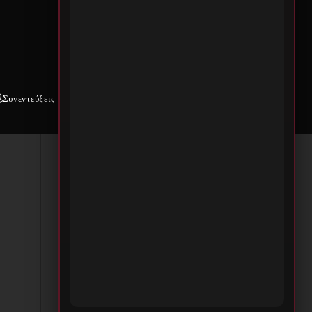
ς.
,
Συνεντεύξεις
Weekly War
Επικοινωνία
ν