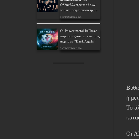
Ολλανδών πρωτοπόρων
του ατμοσφαιρικού ήχου
6 ΑΥΓΟΎΣΤΟΥ, 2026
Οι Power metal InPhaze
παρουσιάζουν το νέο τους
άλμπουμ “Back Again”
5 ΑΥΓΟΎΣΤΟΥ, 2026
Βυθι
ή με
Το ά
κατα
Οι A