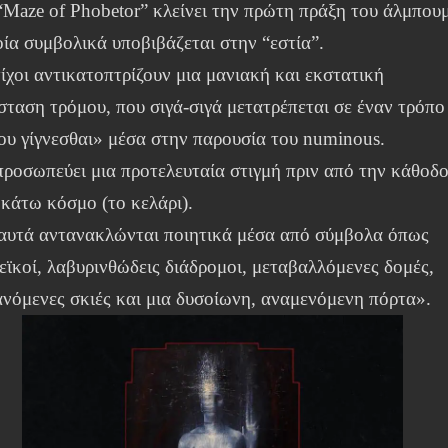
“Maze of Phobetor” κλείνει την πρώτη πράξη του άλμπουμ
οία συμβολικά υποβιβάζεται στην “εστία”.
ίχοι αντικατοπτρίζουν μια μανιακή και εκστατική
σταση τρόμου, που σιγά-σιγά μετατρέπεται σε έναν τρόπο
ου γίγνεσθαι» μέσα στην παρουσία του numinous.
προσωπεύει μια προτελευταία στιγμή πριν από την κάθοδ
 κάτω κόσμο (το κελάρι).
αυτά αντανακλώνται ποιητικά μέσα από σύμβολα όπως
εϊκοί, λαβυρινθώδεις διάδρομοι, μεταβαλλόμενες δομές,
ανόμενες σκιές και μια δυσοίωνη, αναμενόμενη πόρτα».