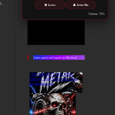
,
🎤 Lyrics
👤 Artist Bio
Volume: 70%
ο
Listen again and again on Mixcloud