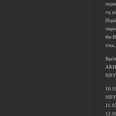
περιο
τις γ
Περι
παρο
the 
τους.
Βρείτ
AKH
SIS
10.1
SIS
11.1
12.1