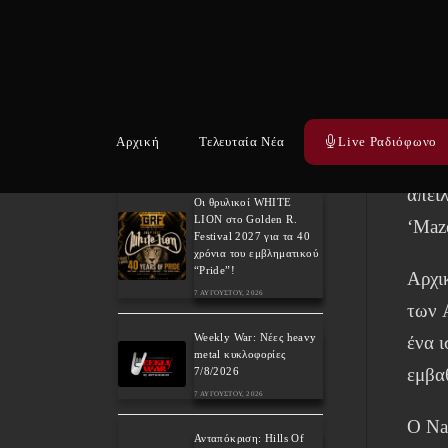
αντι
εγκε
Related Posts
NIGH
Ανακοινώθηκε το
πρόγραμμα της συναυλίας
των GODSMACK στον
Σε σ
Λυκαβηττό
Αρχική
Τελευταία Νέα
Live Ραδιόφωνο
Band
21 ΙΟΥΛΊΟΥ, 2026
απειλ
Οι θρυλικοί WHITE
LION στο Golden R.
‘Maze
Festival 2027 για τα 40
χρόνια του εμβληματικού
“Pride”!
Αρχι
7 ΑΥΓΟΎΣΤΟΥ, 2026
των 
Weekly War: Νέες heavy
ένα 
metal κυκλοφορίες
εμβα
7/8/2026
7 ΑΥΓΟΎΣΤΟΥ, 2026
Ο Na
Ανταπόκριση: Hills Of