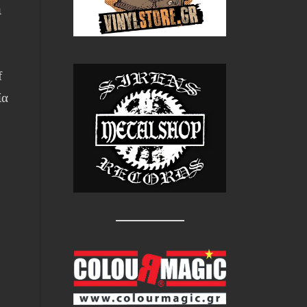
ι
α
f
ία