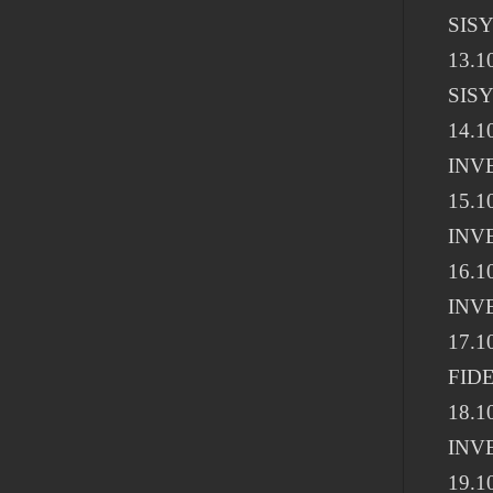
SIS
13.1
SIS
14.1
INV
15.10
INV
16.1
INV
17.1
FID
18.1
INV
19.10