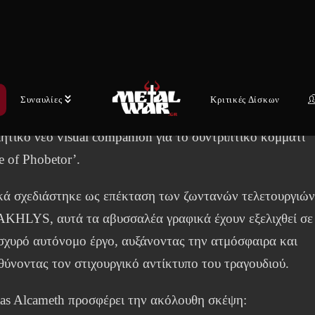
κατοπτρίζει για άλλη μια φορά τη βαθιά εμβάπτιση του
φάλου Naas Alcameth (AORATOS, BESTIA ARCANA,
TBRINGER) σε εσωτερικές και μυστικιστικές παραδόσει
υνεργασία με την εικαστικό Chthonia (YouTube, Instagram
Συναυλίες
Κριτικές Δίσκων
camp), οι AKHLYS παρουσιάζουν με υπερηφάνεια έναν
ητικό νέο visual companion για το συντριπτικό κομμάτι
 of Phobetor’.
κά σχεδιάστηκε ως επέκταση των ζωντανών τελετουργιώ
AKHLYS, αυτά τα αβυσσαλέα γραφικά έχουν εξελιχθεί σε
ισχυρό αυτόνομο έργο, αυξάνοντας την ατμόσφαιρα και
θύνοντας τον στιχουργικό αντίκτυπο του τραγουδιού.
as Alcameth προσφέρει την ακόλουθη σκέψη: