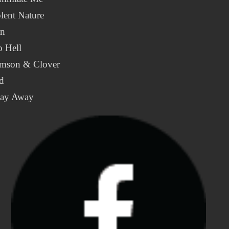
lent Nature
in
o Hell
imson & Clover
d
tay Away