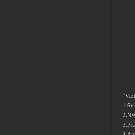
“Viol
1.Syn
2.N
3.Pr
4.An