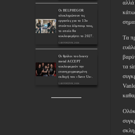
αλλά 
Οι BELPHEGOR
κάτω
ολοκληρώνουν τις
εργασίες για το 13ο
σημα
στούντιο άλμπουμ τους,
το οποίο θα
κυκλοφορήσει το 2027.
Τα π
5 ΑΥΓΟΎΣΤΟΥ, 2026
ευάλω
βαρύτ
Οι θρύλοι του heavy
metal ACCEPT
τα s
κυκλοφορούν την
επανηχογραφημένη
συγκ
εκδοχή του «Save Us».
5 ΑΥΓΟΎΣΤΟΥ, 2026
Vanl
καθα
Ολόκ
συγκ
σκλη