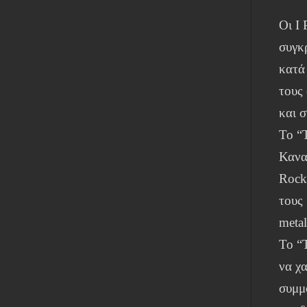
Οι I 
συγκ
κατά
τους
και 
Το “
Κανα
Rock
τους
metal
Το “
να χ
συμμο