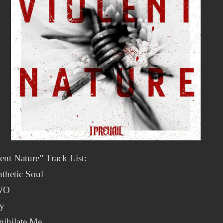
ent Nature” Track List:
thetic Soul
WO
ay
nihilate Me