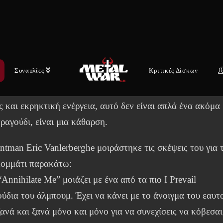
ια βραδυφλεγή ένταση που ξεσπά σε ένα καθαρτικό ρεφρέ
nnihilate Me” παρουσιάζει τους I Prevail στην πιο
ισθηματικά ωμή και ηχητικά ισχυρή μορφή τους. Το
τι χτίζεται με στοιχειωτική ακρίβεια πριν εξαπολύσει μια
Συναυλίες
Κριτικές Δίσκων
ρή, ανθεμική κυκλοφορία που οι οπαδοί της heavy
ικής θα νιώσουν στα κόκαλά τους. Με συναισθηματικό
 και εκρηκτική ενέργεια, αυτό δεν είναι απλά ένα ακόμα
ραγούδι, είναι μια κάθαρση.
ntman Eric Vanlerberghe μοιράστηκε τις σκέψεις του για 
κομμάτι παρακάτω:
Annihilate Me” μοιάζει με ένα από τα πιο I Prevail
ούδια του άλμπουμ. Έχει να κάνει με το άνοιγμα του εαυτ
ανά και ξανά μόνο και μόνο για να συνεχίσεις να κόβεσαι