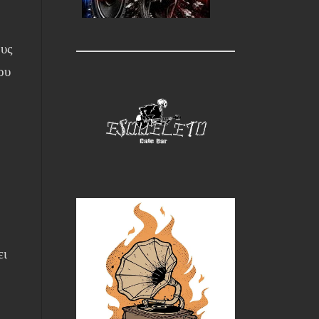
ους
ου
ν
ει