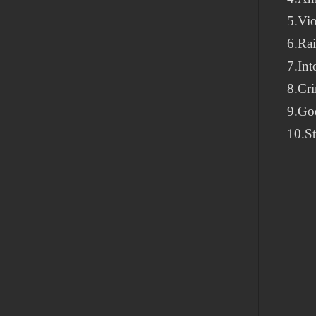
5.Vio
6.Ra
7.Int
8.Cr
9.Go
10.S