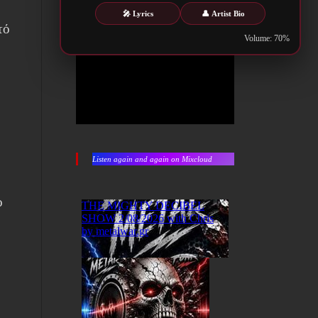
🎤 Lyrics
👤 Artist Bio
τό
Volume: 70%
Listen again and again on Mixcloud
ο