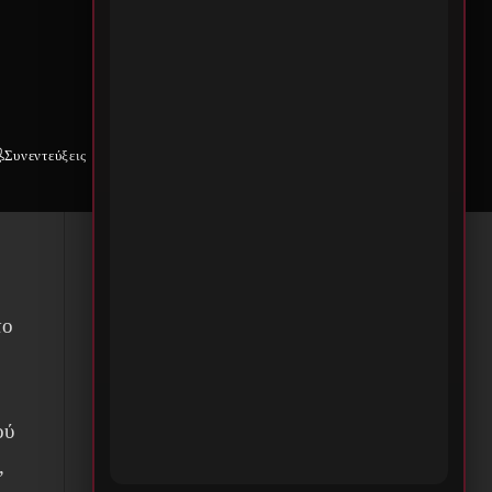
ν,
Συνεντεύξεις
Weekly War
Επικοινωνία
το
ού
,