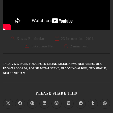
Kostas Boudoukos
23 Ιανουαρίου, 2026
Τελευταία Νέα
2 mins read
TAGS
:
2026
,
DARK FOLK
,
FOLK METAL
,
METAL NEWS
,
NEW VIDEO
,
OLS
,
PAGAN RECORDS
,
POLISH METAL SCENE
,
UPCOMING ALBUM
,
ΝΈΟ SINGLE
,
ΝΈΟ ΆΛΜΠΟΥΜ
PLEASE SHARE THIS