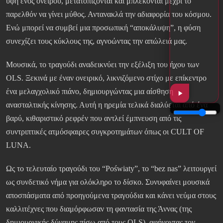
υφή ενός ονείρου, μετατοπίζονται και μπλέκονται μέχρι το
παρελθόν να γίνει μύθος. Αντανακλά την αδιαφορία του κόσμου.
Ενώ μπορεί να συμβεί μια προσωπική “αποκάλυψη”, η φύση
συνεχίζει τους κύκλους της, αγνοώντας την απώλειά μας.
Μουσικά, το τραγούδι αναδεικνύει την εξέλιξη του ήχου των
OLS. Ξεκινά με έναν ονειρικό, λικνιζόμενο στίχο με επίκεντρο
ένα μελαγχολικό πιάνο, δημιουργώντας μια αίσθηση
ανασταλτικής κίνησης. Αυτή η ηρεμία τελικά διαλύεται από ένα
βαρύ, κιθαριστικό ρεφρέν που αντλεί έμπνευση από τις
συντριπτικές ατμόσφαιρες συγκροτημάτων όπως οι CULT OF
LUNA.
Ως το τελευταίο τραγούδι του “Poświaty”, το “bez nas” λειτουργεί
ως συνδετικό νήμα για ολόκληρο το δίσκο. Συνυφαίνει μουσικά
αποσπάσματα από προηγούμενα τραγούδια και κάνει νεύμα στους
καλλιτέχνες που διαμόρφωσαν τη φαντασία της Άννας (της
δημιουργικής δύναμης πίσω από τους OLS), αφήνοντας τον