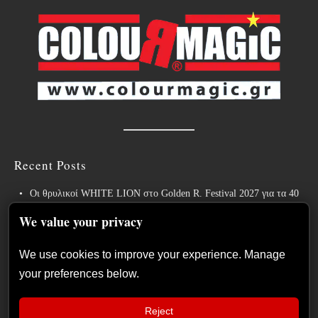
Recent Posts
Οι θρυλικοί WHITE LION στο Golden R. Festival 2027 για τα 40
χρόνια του εμβληματικού “Pride”!
We value your privacy
Weekly War: Νέες heavy metal κυκλοφορίες 7/8/2026
We use cookies to improve your experience. Manage
Ανταπόκριση: Hills Of Rock 2026, Plovdiv BG – Day 3. Paradise
your preferences below.
Lost, Nevermore, Lamb of God και ένα ιδανικό φινάλε στο Πλόβντιβ
Οι Γερμανοί πρωτοπόροι του συμφωνικού metal XANDRIA
Reject
παρουσιάζουν το ομώνυμο τραγούδι του νέου τους άλμπουμ.