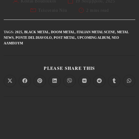
Kostas Boudoukos
19 Νοεμβρίου, 2025
Τελευταία Νέα
2 mins read
TAGS
:
2025
,
BLACK METAL
,
DOOM METAL
,
ITALIAN METAL SCENE
,
METAL
NEWS
,
PONTE DEL DIAVOLO
,
POST METAL
,
UPCOMING ALBUM
,
ΝΈΟ
ΆΛΜΠΟΥΜ
PLEASE SHARE THIS