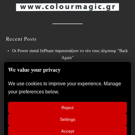
Recent Posts
Οι Power metal InPhaze παρουσιάζουν το νέο τους άλμπουμ “Back
Again”
Οι BELPHEGOR ολοκληρώνουν τις εργασίες για το 13ο στούντιο
We value your privacy
άλμπουμ τους, το οποίο θα κυκλοφορήσει το 2027.
We use cookies to improve your experience. Manage
Οι θρύλοι του heavy metal ACCEPT κυκλοφορούν την
your preferences below.
επανηχογραφημένη εκδοχή του «Save Us».
Sleep: Ανακοινώνουν το νέο άλμπουμ “Hempispheres” – Ακούστε το
Reject
νέο single “The Morrisist”
Settings
Η Κύπρος συνεχίζει να αφήνει το αποτύπωμά της, στα μεγαλύτερα
📢
metal φεστιβάλ της Ευρώπης
MAYHEM (Norway) + UNLEASHED
×
Accept
(Sweden) Τετάρτη 7 Οκτωβρίου 2026