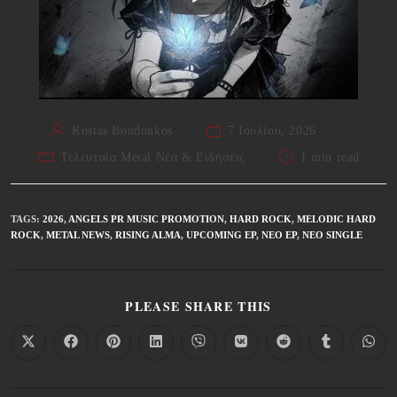
Kostas Boudoukos
7 Ιουλίου, 2026
Τελευταία Metal Νέα & Eιδήσεις
1 min read
TAGS
:
2026
,
ANGELS PR MUSIC PROMOTION
,
HARD ROCK
,
MELODIC HARD
ROCK
,
METAL NEWS
,
RISING ALMA
,
UPCOMING EP
,
ΝΈΟ EP
,
ΝΈΟ SINGLE
PLEASE SHARE THIS