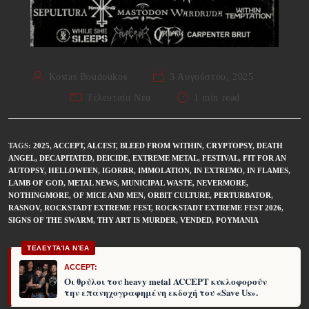
Kostas Boudoukos
3 Αυγούστου, 2025
Τελευταία Νέα
1 min read
TAGS
:
2025
,
ACCEPT
,
ALCEST
,
BLEED FROM WITHIN
,
CRYPTOPSY
,
DEATH
ANGEL
,
DECAPITATED
,
DEICIDE
,
EXTREME METAL
,
FESTIVAL
,
FIT FOR AN
AUTOPSY
,
HELLOWEEN
,
IGORRR
,
IMMOLATION
,
IN EXTREMO
,
IN FLAMES
,
LAMB OF GOD
,
METAL NEWS
,
MUNICIPAL WASTE
,
NEVERMORE
,
NOTHINGMORE
,
OF MICE AND MEN
,
ORBIT CULTURE
,
PERTURBATOR
,
RASNOV
,
ROCKSTADT EXTREME FEST
,
ROCKSTADT EXTREME FEST 2026
,
SIGNS OF THE SWARM
,
THY ART IS MURDER
,
VENDED
,
ΡΟΥΜΑΝΊΑ
ΤΕΛΕΥΤΑΊΑ ΝΈΑ
ACCEPT:
Οι θρύλοι του heavy metal ACCEPT κυκλοφορούν
την επανηχογραφημένη εκδοχή του «Save Us».