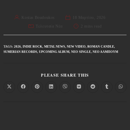
Kostas Boudoukos
18 Μαρτίου, 2026
Τελευταία Νέα
2 mins read
TAGS
:
2026
,
INDIE ROCK
,
METAL NEWS
,
NEW VIDEO
,
ROMAN CANDLE
,
SUMERIAN RECORDS
,
UPCOMING ALBUM
,
ΝΈΟ SINGLE
,
ΝΈΟ ΆΛΜΠΟΥΜ
PLEASE SHARE THIS