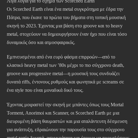
Λίγα λόγια για το σχήμα των Scorched Earth
Οι Scorched Earth είναι ένα metal συγκρότημα με έδρα την
Πάτρα, που έκανε τα πρώτα του βήματα στη τοπική μουσική
σκηνή το 2023. Έχοντας μια βάση στο groove και το heavy
metal, στοχεύουν να δημιουργήσουν έναν ήχο που είναι τόσο
δυναμικός όσο και ατμοσφαιρικός.
Εμπνευσμένοι από ένα ευρύ φάσμα επιρροών—από το
κλασικό heavy metal των ’80s μέχρι το πιο σύγχρονο death,
groove και progressive metal—η μουσική τους συνδυάζει
δυνατά riffs, έντονους ρυθμούς και φωνητικά με screams σε
ένα style που είναι μοναδικά δικό τους.
Έχοντας μοιραστεί την σκηνή με μπάντες όπως τους Mortal
Torment, Anorimoi και Scanner, οι Scorched Earth με μια
διευρυμένη βάση θαυμαστών και μια αταλάντευτη δέσμευση
για ανάπτυξη, εδραιώνουν την παρουσία τους στο σύγχρονο
metal τοπίο δυνατά, ασυγκράτητα και έτοιμοι να προκαλέσουν