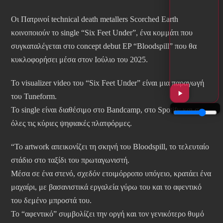
Οι Πατρινοί technical death metallers Scorched Earth
κοινοποιούν το single “Six Feet Under”, ένα κομμάτι που
συγκαταλέγεται στο concept debut EP “Bloodspill” που θα
κυκλοφορήσει μέσα στον Ιούλιο του 2025.
Το visualizer video του “Six Feet Under” είναι μια παραγωγή
του Tuneform.
Το single είναι διαθέσιμο στο Bandcamp, στο Spotify και σε
όλες τις κύριες ψηφιακές πλατφόρμες.
“Το artwork απεικονίζει τη σκηνή του Bloodspill, το τελευταίο
στάδιο στο ταξίδι του πρωταγωνιστή.
Μέσα σε ένα στενό, σχεδόν ετοιμόρροπο υπόγειο, κρατάει ένα
μαχαίρι, με βασανιστικά εργαλεία γύρω του και το αφεντικό
του δεμένο μπροστά του.
Το “αφεντικό” συμβολίζει την οργή και τον γενικότερο θυμό