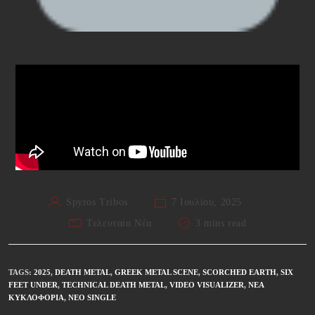
Spyros Tribos
7 Ιουλίου, 2025
Τελευταία Νέα
3 mins read
TAGS
:
2025
,
DEATH METAL
,
GREEK METAL SCENE
,
SCORCHED EARTH
,
SIX
FEET UNDER
,
TECHNICAL DEATH METAL
,
VIDEO VISUALIZER
,
ΝΈΑ
ΚΥΚΛΟΦΟΡΊΑ
,
ΝΈΟ SINGLE