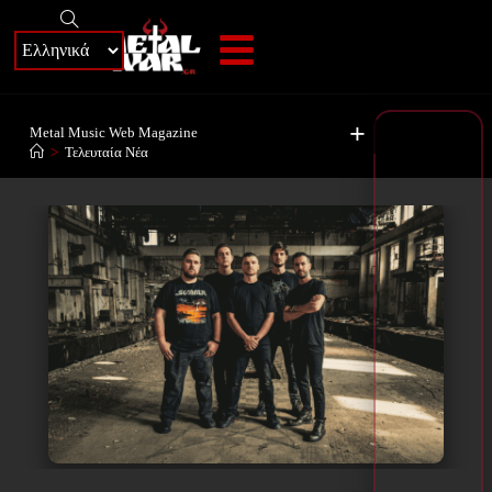
+
Metal Music Web Magazine
>
Τελευταία Νέα