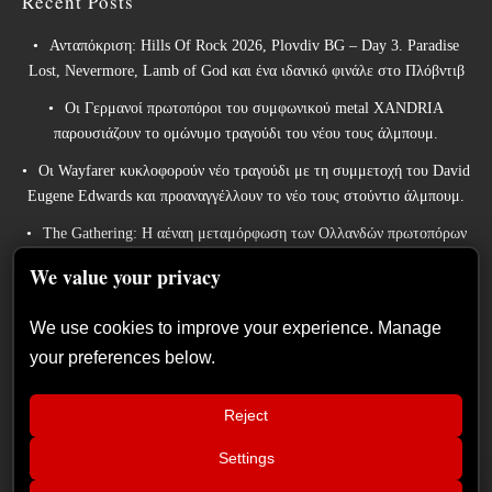
Recent Posts
Ανταπόκριση: Hills Of Rock 2026, Plovdiv BG – Day 3. Paradise
Lost, Nevermore, Lamb of God και ένα ιδανικό φινάλε στο Πλόβντιβ
Οι Γερμανοί πρωτοπόροι του συμφωνικού metal XANDRIA
παρουσιάζουν το ομώνυμο τραγούδι του νέου τους άλμπουμ.
Οι Wayfarer κυκλοφορούν νέο τραγούδι με τη συμμετοχή του David
Eugene Edwards και προαναγγέλλουν το νέο τους στούντιο άλμπουμ.
The Gathering: Η αέναη μεταμόρφωση των Ολλανδών πρωτοπόρων
του ατμοσφαιρικού ήχου
We value your privacy
Οι Power metal InPhaze παρουσιάζουν το νέο τους άλμπουμ “Back
Again”
We use cookies to improve your experience. Manage
your preferences below.
Reject
Settings
📢
InPhaze – “Back Again” κριτική