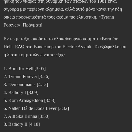
ηθική του γκαράζ στη δυναμική των σταδίων του 1981 είναι
σίγουρα μια περίεργη αλχημεία, αλλά αυτό μόνο κάνει την ήδη
οικεία προσωπικότητά τους ακόμα πιο ελκυστική. «Tyrann
Forever»; Πράγματι!
Εν τω μεταξύ, ακούστε το ολοκαίνουργιο κομμάτι «Born for
Hell»
ΕΔΩ
στο Bandcamp του Electric Assault. Το εξώφυλλο και
η λίστα κομματιών είναι τα εξής:
1. Born for Hell [3:05]
2. Tyrann Forever [3:26]
3. Demonomania [4:12]
4. Bathory I [3:09]
5. Kom Armageddon [3:53]
6. Natten Då de Döda Lever [3:32]
7. Allt Ska Brinna [3:50]
8. Bathory II [4:18]