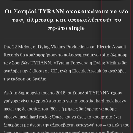
Οι Σουηδοί TYRANN ανακοινώνουν το νέο
τους άλμπουμ και αποκαλύπτουν το
πρώτο single
Στις 22 Μαΐου, οι Dying Victims Productions και Electric Assault
Records θα κυκλοφορήσουν το πολυαναμενόμενο τρίτο άλμπουμ
των Σουηδών TYRANN, «Tyrann Forever»: η Dying Victims θα
αναλάβει την έκδοση σε CD, ενώ η Electric Assault θα αναλάβει
την έκδοση σε βινύλιο.
Από τη δημιουργία τους το 2018, οι Σουηδοί TYRANN έχουν
γρήγορα γίνει το χρυσό πρότυπο για το ρουστίκ, hard rock heavy
metal της δεκαετίας του ’80… ή μήπως θα έπρεπε να πούμε
«heavy metal hard rock»; Όπως και να έχει, το κουαρτέτο έχει
ξεπεράσει με άνεση την αξιοσέβαστη καταγωγή του – τα μέλη του
έχουν ή είχαν συμμετάσχει σε συγκροτήματα όπως οι Enforcer