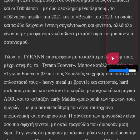
και οι Tribulation – με δύο ολοκληρωμένα άλμπουμ, το
«Djävulens musik» του 2021 και το «Besatt» του 2023, τα οποία
και τα δύο δείχνουν έντονη συγκέντρωση και φινέτσα, αλλά όλα
γίνονται με μια φαινομενικά αβίαστη ατμόσφαιρα και μια πινελιά
σατανισμού.
Τώρα, οι TYRANN επιστρέφουν με το καλύτερο άλμπουμ τους
μέχρι στιγμής, το «Tyrann Forever». Με τον κατάλληλο τίτλο, το
«Tyrann Forever» βλέπει τους Σουηδούς να χρησιμοποιούν όλο το
οπλοστάσιό τους – heavy metal με βροντές και αστραπές, hard
rock που χτυπάει κατευθείαν στο κεφάλι, μελαγχολικό και μαγικό
AOR, και το καλπάζον early Maiden-gone-punk των πρώτων τους
ημερών – με μια αυτοπεποίθηση που είναι ταυτόχρονα
υπομονετική και συναρπαστική. Η σύνθεση των τραγουδιών είναι
όσο πιο σφιχτή γίνεται, με οκτώ τραγούδια που διαρκούν μισή
ώρα. Το γεγονός ότι μπορούν με κάποιο τρόπο να μεταφέρουν την