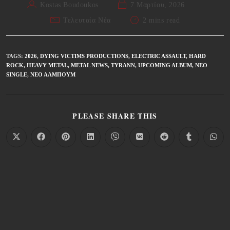
Kostas Boudoukos
7 Μαρτίου, 2026
Τελευταία Νέα
2 mins read
TAGS
:
2026
,
DYING VICTIMS PRODUCTIONS
,
ELECTRIC ASSAULT
,
HARD
ROCK
,
HEAVY METAL
,
METAL NEWS
,
TYRANN
,
UPCOMING ALBUM
,
ΝΈΟ
SINGLE
,
ΝΈΟ ΆΛΜΠΟΥΜ
PLEASE SHARE THIS