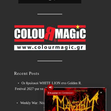
Recent Posts
Οι θρυλικοί WHITE LION στο Golden R.
📢
Festival 2027 για τα 40 χρόνια του εμβληματικού
×
Επερχόμενες Συναυλίες
“Pride”!
Weekly War: Νέες heavy metal κυκλοφορίες
7/8/2026