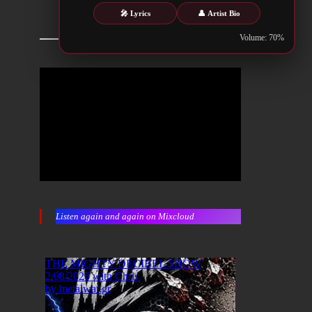
🎤 Lyrics
👤 Artist Bio
Volume: 70%
Listen again and again on Mixcloud