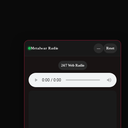
Metalwar Radio
—
Reset
24/7 Web Radio
Quotes by Legendary
Musicians