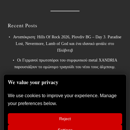
Recent Posts
Ανταπόκριση: Hills Of Rock 2026, Plovdiv BG – Day 3. Paradise
Lost, Nevermore, Lamb of God και ένα ιδανικό φινάλε στο
Πλόβντιβ
Οι Γερμανοί πρωτοπόροι του συμφωνικού metal XANDRIA
παρουσιάζουν το ομώνυμο τραγούδι του νέου τους άλμπουμ.
Οι Wayfarer κυκλοφορούν νέο τραγούδι με τη συμμετοχή του
We value your privacy
David Eugene Edwards και προαναγγέλλουν το νέο τους στούντιο
άλμπουμ.
We use cookies to improve your experience. Manage
The Gathering: Η αέναη μεταμόρφωση των Ολλανδών
your preferences below.
πρωτοπόρων του ατμοσφαιρικού ήχου
Οι Power metal InPhaze παρουσιάζουν το νέο τους άλμπουμ
Reject
“Back Again”