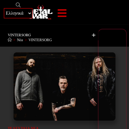
+
VINTERSORG
>
Νέα
>
VINTERSORG
ΤΕΛΕΥΤΑΊΑ ΝΈΑ