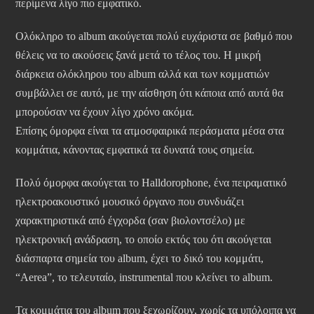
περίμενα λίγο πιο εμφατικό.
Ολόκληρο το album ακούγεται πολύ ευχάριστα σε βαθμό που
θέλεις να το ακούσεις ξανά μετά το τέλος του. Η μικρή
διάρκεια ολόκληρου του album αλλά και των κομματιών
συμβάλλει σε αυτό, με την αίσθηση ότι κάποια από αυτά θα
μπορούσαν να έχουν λίγο χρόνο ακόμα.
Επίσης όμορφα είναι τα ατμοσφαιρικά περάσματα μέσα στα
κομμάτια, κάνοντας εμφατικά τα δυνατά τους σημεία.
Πολύ όμορφα ακούγεται το Halldorophone, ένα πειραματικό
ηλεκτροακουστικό μουσικό όργανο που συνδυάζει
χαρακτηριστικά από έγχορδα (σαν βιολοντσέλο) με
ηλεκτρονική ανάδραση, το οποίο εκτός του ότι ακούγεται
διάσπαρτα σημεία του album, έχει το δικό του κομμάτι,
“Aerea”, το τελευταίο, instrumental που κλείνει το album.
Τα κομμάτια του album που ξεχωρίζουν, χωρίς τα υπόλοιπα να