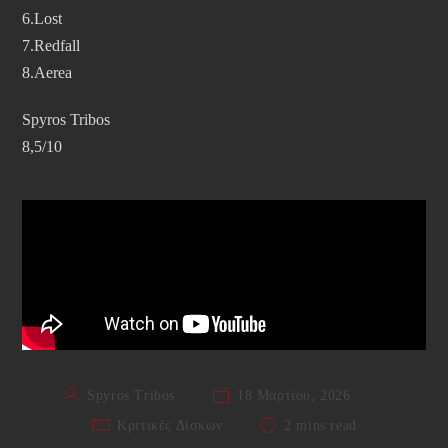
6.Lost
7.Redfall
8.Aerea
Spyros Tribos
8,5/10
Spyros Tribos
18 Μαρτίου, 2026
Κριτικές Δίσκων
2 mins read