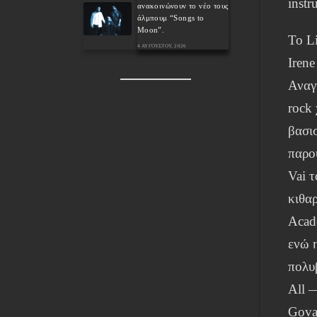
instr
ανακοινώνουν το νέο τους
άλμπουμ “Songs to
Moon”.
Το L
4 ΑΥΓΟΎΣΤΟΥ, 2026
Irene
Αναγ
rock 
βασι
παρου
Vai τ
κιθαρ
Acad
ενώ 
πολυ
All 
Gova