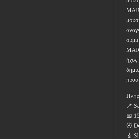
μουσι
MARA
μουσ
αναγ
συμμ
MARA
ήχος
δημι
προσ
Πληρ
📍 S
📅 1
🕘 D
🎸 Sh