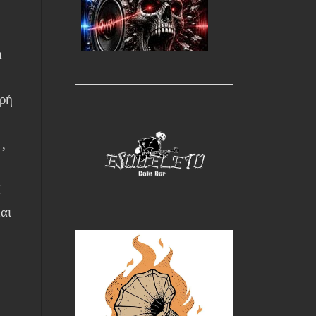
m
ερή
,
M
αι