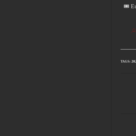
🎟 Ει
TAGS
:
20