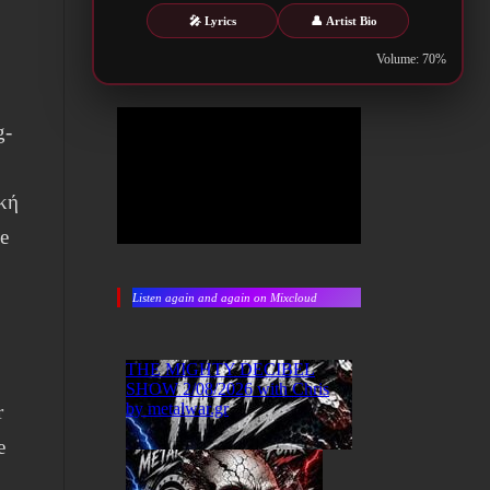
🎤 Lyrics
👤 Artist Bio
Volume: 70%
g-
ική
ve
Listen again and again on Mixcloud
r
e