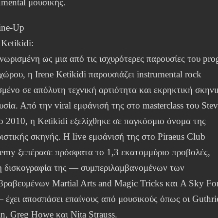
umental μουσικής.
ine-Up
 Ketikidi:
νωρισμένη ως μια από τις ισχυρότερες παρουσίες του pro
χώρου, η Irene Ketikidi παρουσιάζει instrumental rock
σμένο σε απόλυτη τεχνική αρτιότητα και εκρηκτική σκην
σία. Από την viral εμφάνισή της στο masterclass του Ste
ο 2010, η Ketikidi εξελίχθηκε σε παγκόσμιο όνομα της
ιστικής σκηνής. Η live εμφάνισή της στο Piraeus Club
emy ξεπέρασε πρόσφατα το 1,3 εκατομμύριο προβολές,
η δισκογραφία της — συμπεριλαμβανομένων των
βραβευμένων Martial Arts and Magic Tricks και A Sky Fo
— έχει αποσπάσει επαίνους από μουσικούς όπως οι Guthri
n, Greg Howe και Nita Strauss.