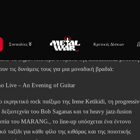
itar Virtuosos ενώνουν τις δυνάμεις τους: Irene Ketikidi,
Saganas και MARANG. ανακοινώνουν Triple-Headline
ar Showcase
Συναυλίες
Κριτικές Δίσκων
 από τα σημαντικότερα ονόματα της instrumental μουσική
υν τις δυνάμεις τους για μια μοναδική βραδιά:
no Live – An Evening of Guitar
 εκρηκτικό rock παίξιμο της Irene Ketikidi, τη progressiv
 δεξιοτεχνία του Bob Saganas και τα heavy jazz-fusion
οπία του MARANG., το line-up υπόσχεται ένα έντονο
κό ταξίδι για κάθε φίλο της κιθάρας και της ποιοτικής