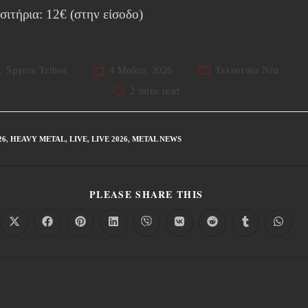
σιτήρια: 12€ (στην είσοδο)
Spyros Tribos
4 Μαΐου, 2026
Τελευταία Νέα
2 mins read
26
,
HEAVY METAL
,
LIVE
,
LIVE 2026
,
METAL NEWS
PLEASE SHARE THIS