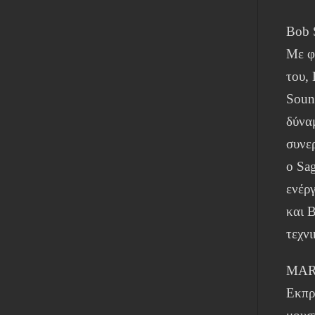
Bob 
Με φ
του,
Soun
δύναμ
συνε
ο Sag
ενέρ
και 
τεχν
MAR
Εκπρ