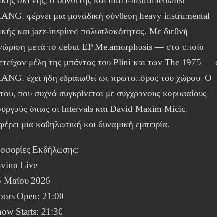
κής σκηνής, ο συνθέτης και multi-instrumentalist
NG. φέρνει μια μοναδική σύνθεση heavy instrumental
ικής και jazz-inspired πολυπλοκότητας. Με διεθνή
νώριση μετά το debut EP Metamorphosis — στο οποίο
ετείχαν μέλη της μπάντας του Plini και των The 1975 — 
NG. έχει ήδη εδραιωθεί ως πρωτοπόρος του χώρου. Ο
 του, που συχνά συγκρίνεται με σύγχρονους κορυφαίους
ουργούς όπως οι Intervals και David Maxim Micic,
φέρει μια καθηλωτική και δυναμική εμπειρία.
οφορίες Εκδήλωσης:
avino Live
5 Μαΐου 2026
oors Open: 21:00
ow Starts: 21:30