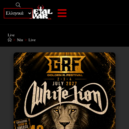
+
Live
>
Νέα
>
Live