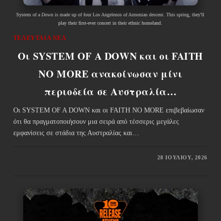
System of a Down is made up of four Los Angelenos of Armenian descent. This spring, they'll
play their first-ever concert in their ethnic homeland.
ΤΕΛΕΥΤΑΊΑ ΝΈΑ
Οι SYSTEM OF A DOWN και οι FAITH
NO MORE ανακοίνωσαν μίνι
περιοδεία σε Αυστραλία…
Οι SYSTEM OF A DOWN και οι FAITH NO MORE επιβεβαίωσαν
ότι θα πραγματοποιήσουν μια σειρά από τέσσερις μεγάλες
εμφανίσεις σε στάδια της Αυστραλίας και…
28 ΙΟΥΛΊΟΥ, 2026