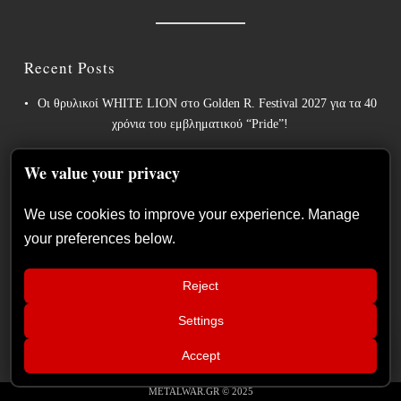
Recent Posts
Οι θρυλικοί WHITE LION στο Golden R. Festival 2027 για τα 40
χρόνια του εμβληματικού “Pride”!
Weekly War: Νέες heavy metal κυκλοφορίες 7/8/2026
We value your privacy
Ανταπόκριση: Hills Of Rock 2026, Plovdiv BG – Day 3. Paradise
Lost, Nevermore, Lamb of God και ένα ιδανικό φινάλε στο
We use cookies to improve your experience. Manage
Πλόβντιβ
your preferences below.
Οι Γερμανοί πρωτοπόροι του συμφωνικού metal XANDRIA
παρουσιάζουν το ομώνυμο τραγούδι του νέου τους άλμπουμ.
Reject
Οι Wayfarer κυκλοφορούν νέο τραγούδι με τη συμμετοχή του
Settings
📢
David Eugene Edwards και προαναγγέλλουν το νέο τους στούντιο
ZIVANISHED: Συνέντευξη στο
άλμπουμ.
×
Accept
Metalwar
METALWAR.GR © 2025