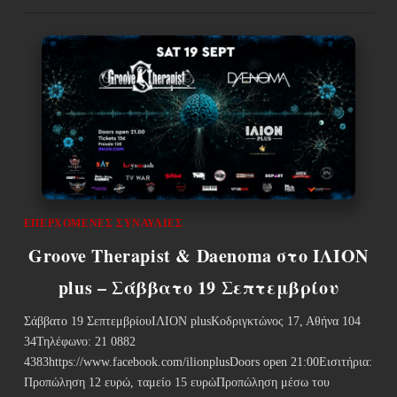
ΕΠΕΡΧΌΜΕΝΕΣ ΣΥΝΑΥΛΊΕΣ
Groove Therapist & Daenoma στο ΙΛΙΟΝ
plus – Σάββατο 19 Σεπτεμβρίου
Σάββατο 19 ΣεπτεμβρίουΙΛΙΟΝ plusΚοδριγκτώνος 17, Αθήνα 104
34Τηλέφωνο: 21 0882
4383https://www.facebook.com/ilionplusDoors open 21:00Εισιτήρια:
Προπώληση 12 ευρώ, ταμείο 15 ευρώΠροπώληση μέσω του