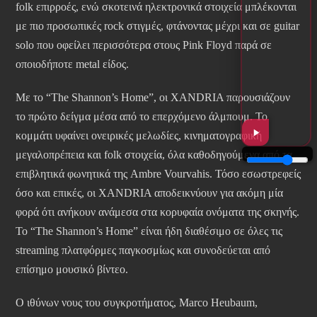
folk επιρροές, ενώ σκοτεινά ηλεκτρονικά στοιχεία μπλέκονται
με πιο προσωπικές rock στιγμές, φτάνοντας μέχρι και σε guitar
solo που οφείλει περισσότερα στους Pink Floyd παρά σε
οποιοδήποτε metal είδος.
Με το “The Shannon’s Home”, οι XANDRIA παρουσιάζουν
το πρώτο δείγμα μέσα από το επερχόμενο άλμπουμ. Το
κομμάτι υφαίνει ονειρικές μελωδίες, κινηματογραφική
μεγαλοπρέπεια και folk στοιχεία, όλα καθοδηγούμενα από τα
επιβλητικά φωνητικά της Ambre Vourvahis. Τόσο εσωστρεφείς
όσο και επικές, οι XANDRIA αποδεικνύουν για ακόμη μία
φορά ότι ανήκουν ανάμεσα στα κορυφαία ονόματα της σκηνής.
Το “The Shannon’s Home” είναι ήδη διαθέσιμο σε όλες τις
streaming πλατφόρμες παγκοσμίως και συνοδεύεται από
επίσημο μουσικό βίντεο.
Ο ιθύνων νους του συγκροτήματος, Marco Heubaum,