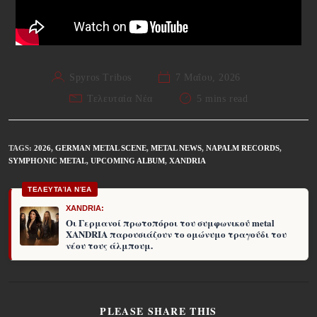
Spyros Tribos
7 Μαΐου, 2026
Τελευταία Νέα
5 mins read
TAGS
:
2026
,
GERMAN METAL SCENE
,
METAL NEWS
,
NAPALM RECORDS
,
SYMPHONIC METAL
,
UPCOMING ALBUM
,
XANDRIA
ΤΕΛΕΥΤΑΊΑ ΝΈΑ
XANDRIA:
Οι Γερμανοί πρωτοπόροι του συμφωνικού metal
XANDRIA παρουσιάζουν το ομώνυμο τραγούδι του
νέου τους άλμπουμ.
PLEASE SHARE THIS