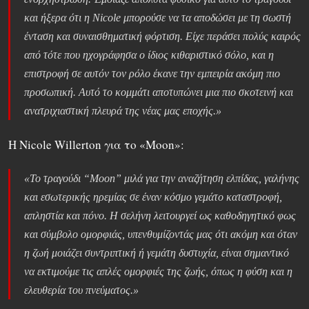
και ήξερα ότι η Nicole μπορούσε να τα αποδώσει με τη σωστή
ένταση και συναισθηματική φόρτιση. Είχε περάσει πολύς καιρός
από τότε που ηχογράφησα ο ίδιος κιθαριστικό σόλο, και η
επιστροφή σε αυτόν τον ρόλο έκανε την εμπειρία ακόμη πιο
προσωπική. Αυτό το κομμάτι αποτυπώνει μια πιο σκοτεινή και
ανατριχιαστική πλευρά της νέας μας εποχής.»
Η Nicole Willerton για το «Moon»:
«Το τραγούδι “Moon” μιλά για την αναζήτηση ελπίδας, γαλήνης
και εσωτερικής ηρεμίας σε έναν κόσμο γεμάτο καταστροφή,
απληστία και πόνο. Η σελήνη λειτουργεί ως καθοδηγητικό φως
και σύμβολο ομορφιάς, υπενθυμίζοντάς μας ότι ακόμη και όταν
η ζωή μοιάζει συντριπτική ή γεμάτη δυστυχία, είναι σημαντικό
να εκτιμούμε τις απλές ομορφιές της ζωής, όπως η φύση και η
ελευθερία του πνεύματος.»