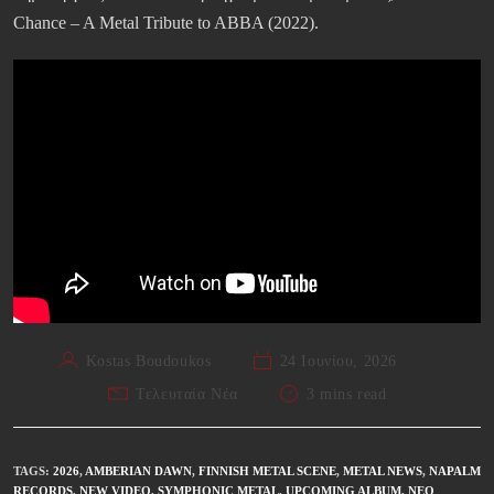
Chance – A Metal Tribute to ABBA (2022).
Kostas Boudoukos
24 Ιουνίου, 2026
Τελευταία Νέα
3 mins read
TAGS
:
2026
,
AMBERIAN DAWN
,
FINNISH METAL SCENE
,
METAL NEWS
,
NAPALM
RECORDS
,
NEW VIDEO
,
SYMPHONIC METAL
,
UPCOMING ALBUM
,
ΝΈΟ