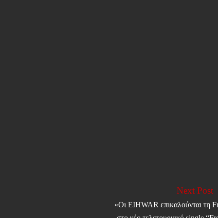
Next Post
«Οι EIHWAR επικαλούνται τη Fr
στο νέο τελετουργικό single “Fr