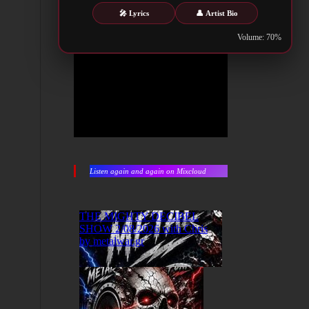
🎤 Lyrics
👤 Artist Bio
Volume: 70%
Listen again and again on Mixcloud