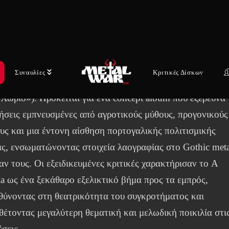
τυξαν έναν μοναδικό ήχο, όπου το συναισθηματικό βάθος
ή ατμόσφαιρα και οι πορτογαλικοί στίχοι συναντούν
ροές που εκτείνονται από το Doom έως το dark Folk.
χρόνια μετά το τελευταίο τους άλμπουμ, το συγκρότημα
Συναυλίες
Κριτικές Δίσκων
οφόρησε το δεύτερο στούντιο άλμπουμ του, «A Aldeia»
 Χωριό»). Πρόκειται για ένα concept album που εξερευνά
ήσεις εμπνευσμένες από αγροτικούς μύθους, προγονικούς
υς και μια έντονη αίσθηση πορτογαλικής πολιτισμικής
ας, ενσωματώνοντας στοιχεία λαογραφίας στο Gothic meta
ν τους. Οι εξειδικευμένες κριτικές χαρακτήρισαν το A
ia ως ένα ξεκάθαρο εξελικτικό βήμα προς τα εμπρός,
θύνοντας στη θεατρικότητα του συγκροτήματος και
θέτοντας μεγαλύτερη θεματική και μελωδική ποικιλία στι
σεις.