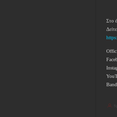
Στο 
Δείτε
http
Offic
Face
Inst
YouT
Band
S