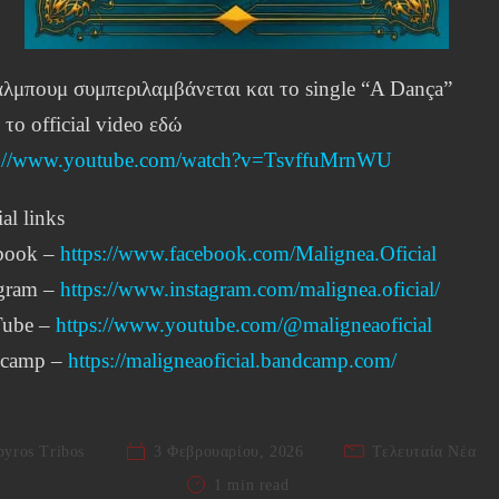
άλμπουμ συμπεριλαμβάνεται και το single “A Dança”
 το official video εδώ
s://www.youtube.com/watch?v=TsvffuMrnWU
ial links
book –
https://www.facebook.com/Malignea.Oficial
agram –
https://www.instagram.com/malignea.oficial/
ube –
https://www.youtube.com/@maligneaoficial
camp –
https://maligneaoficial.bandcamp.com/
pyros Tribos
3 Φεβρουαρίου, 2026
Τελευταία Νέα
1 min read