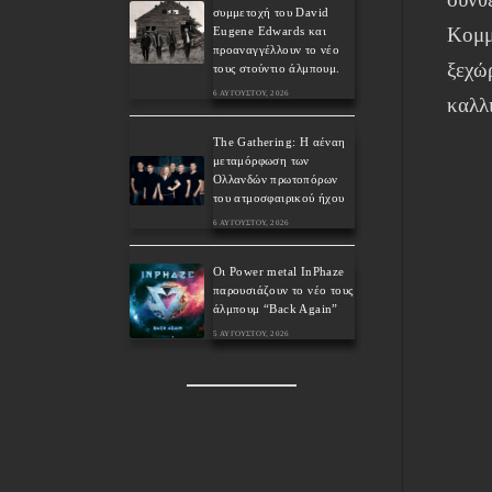
συμμετοχή του David
Κομμ
Eugene Edwards και
προαναγγέλλουν το νέο
ξεχώ
τους στούντιο άλμπουμ.
6 ΑΥΓΟΎΣΤΟΥ, 2026
καλλ
The Gathering: Η αέναη
μεταμόρφωση των
Ολλανδών πρωτοπόρων
του ατμοσφαιρικού ήχου
6 ΑΥΓΟΎΣΤΟΥ, 2026
Οι Power metal InPhaze
παρουσιάζουν το νέο τους
άλμπουμ “Back Again”
5 ΑΥΓΟΎΣΤΟΥ, 2026