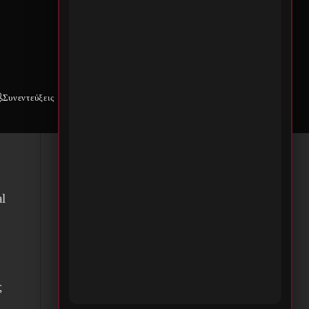
, η
Συνεντεύξεις
Weekly War
Επικοινωνία
l
ς