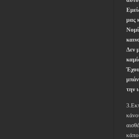
Εμεί
μας 
Νομί
καιν
Δεν 
καμί
Έχου
μπάν
την 
3.Εκ
κάνο
αισθά
κάπο