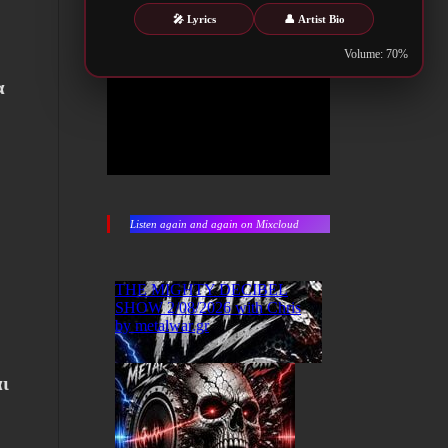
🎤 Lyrics
👤 Artist Bio
Volume: 70%
α
Listen again and again on Mixcloud
αι