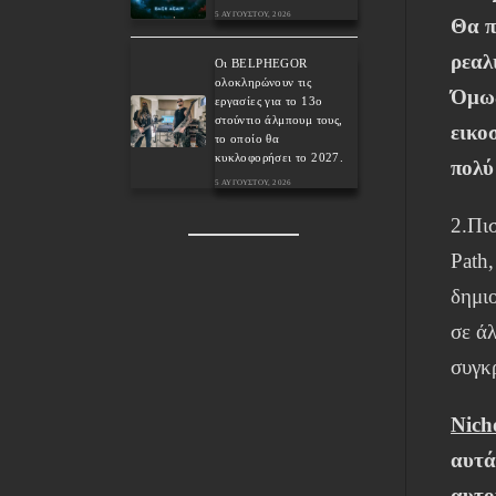
5 ΑΥΓΟΎΣΤΟΥ, 2026
Θα π
ρεαλ
Οι BELPHEGOR
ολοκληρώνουν τις
Όμως
εργασίες για το 13ο
στούντιο άλμπουμ τους,
εικο
το οποίο θα
κυκλοφορήσει το 2027.
πολύ
5 ΑΥΓΟΎΣΤΟΥ, 2026
2.Πισ
Path,
δημι
σε ά
συγκ
Nich
αυτά
αυτο