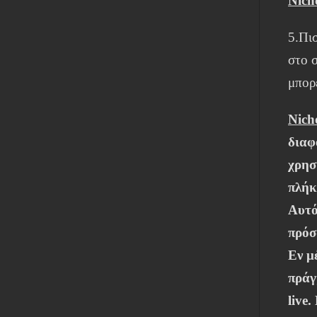
Nich
5.Πι
στο 
μπορε
Nich
διαφ
χρησ
πλήκ
Αυτό
πρόσ
Εν μ
πράγ
live