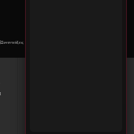
γο
Συνεντεύξεις
Weekly War
Επικοινωνία
ται
ν
ά