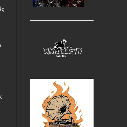
ές
ι
ς