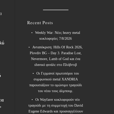
α
Recent Posts
Weekly War: Νέες heavy metal
κυκλοφορίες 7/8/2026
λύ
Ανταπόκριση: Hills Of Rock 2026,
Plovdiv BG – Day 3. Paradise Lost,
Nevermore, Lamb of God και ένα
ιδανικό φινάλε στο Πλόβντιβ
Οι Γερμανοί πρωτοπόροι του
ό
συμφωνικού metal XANDRIA
παρουσιάζουν το ομώνυμο τραγούδι
του νέου τους άλμπουμ.
τα
Οι Wayfarer κυκλοφορούν νέο
τραγούδι με τη συμμετοχή του David
’
Eugene Edwards και προαναγγέλλουν