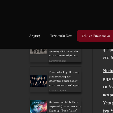
του συμφωνικού metal
XANDRIA παρουσιάζουν
το ομώνυμο τραγούδι του
νέου τους άλμπουμ.
6 ΑΥΓΟΎΣΤΟΥ, 2026
1.Γε
του ό
Οι Wayfarer κυκλοφορούν
Αρχική
Τελευταία Νέα
Live Ραδιόφωνο
νέο τραγούδι με τη
συγκρ
συμμετοχή του David
Eugene Edwards και
η ώρ
προαναγγέλλουν το νέο
τους στούντιο άλμπουμ.
νέο δ
6 ΑΥΓΟΎΣΤΟΥ, 2026
Nich
The Gathering: Η αέναη
μεταμόρφωση των
μηχα
Ολλανδών πρωτοπόρων
του ατμοσφαιρικού ήχου
το ‘σ
6 ΑΥΓΟΎΣΤΟΥ, 2026
καιρ
Υπάρ
Οι Power metal InPhaze
παρουσιάζουν το νέο τους
ένα 
άλμπουμ “Back Again”