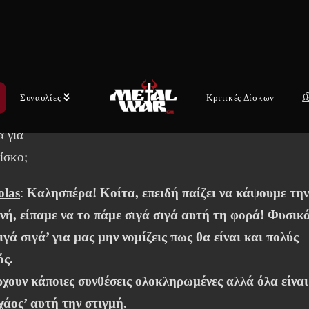
ιά χαρά Νικόλα. Τί νέα έχουμε από τους Arrayan Path; Λό
τι το
Συναυλίες
Κριτικές Δίσκων
ότημα είναι συνεπές χρονικά στις κυκλοφορίες του, έρχε
α για
ίσκο;
olas
:
Καλησπέρα! Κοίτα, επειδή παίζει να κάψουμε τη
νή, είπαμε να το πάμε σιγά σιγά αυτή τη φορά! Φυσικ
ιγά σιγά’ για μας μην νομίζεις πως θα είναι και πολύς
ός.
χουν κάποιες συνθέσεις ολοκληρωμένες αλλά όλα είναι
‘χάος’ αυτή την στιγμή.