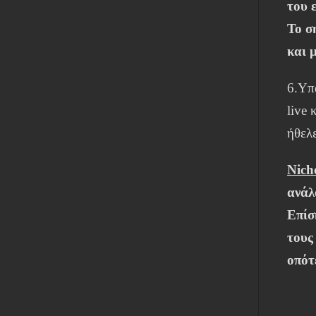
του 
Το σ
και 
6.Υπά
live 
ήθελε
Nich
ανάλ
Επίσ
τους
οπότ