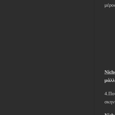
μέρο
Nich
μάλλ
4.Πο
σκην