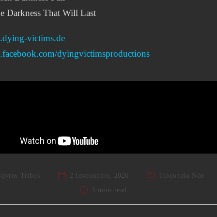
e Darkness That Will Last
dying-victims.de
facebook.com/
dyingvictimsproductions
Spyros Tribos
2 Ιανουαρίου, 2026
Τελευταία Νέα
3 mins read