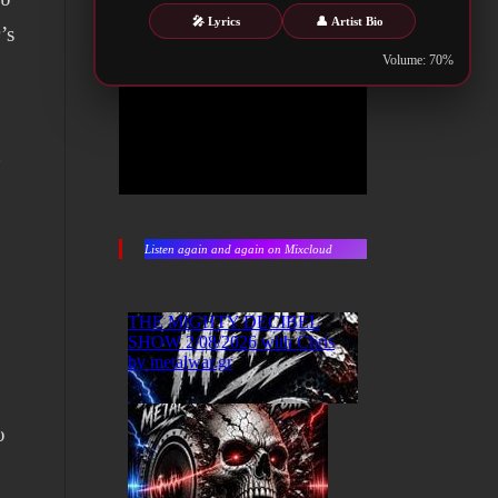
🎤 Lyrics
👤 Artist Bio
’s
Volume: 70%
ν
Listen again and again on Mixcloud
υ