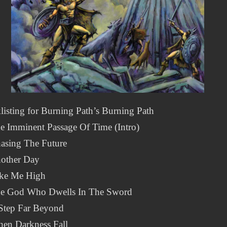
listing for Burning Path’s Burning Path
e Imminent Passage Of Time (Intro)
hasing The Future
nother Day
ake Me High
he God Who Dwells In The Sword
 Step Far Beyond
hen Darkness Fall