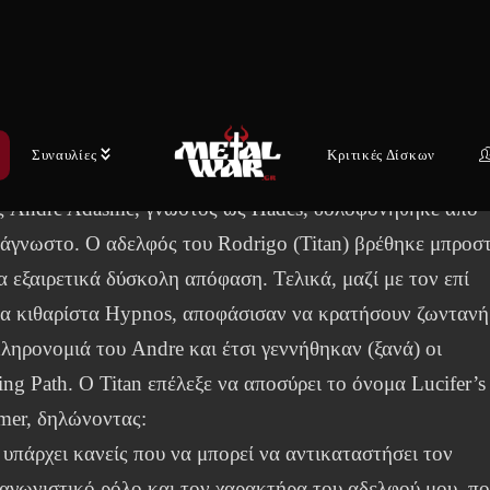
 μέσω της Dying Victims Productions. Ακούστε το «Take
igh» ολόκληρο, αποκλειστικά
ΕΔΩ
.
ημένοι μέσα από την τραγωδία, οι Burning Path αποτελού
υνέχεια των αγαπημένων Χιλιανών heavy metal ηρώων
Συναυλίες
Κριτικές Δίσκων
fer’s Hammer. Στα τέλη Δεκεμβρίου του 2024, το ιδρυτικό
ς Andre Adasme, γνωστός ως Hades, δολοφονήθηκε από
 άγνωστο. Ο αδελφός του Rodrigo (Titan) βρέθηκε μπροσ
α εξαιρετικά δύσκολη απόφαση. Τελικά, μαζί με τον επί
ια κιθαρίστα Hypnos, αποφάσισαν να κρατήσουν ζωντανή
κληρονομιά του Andre και έτσι γεννήθηκαν (ξανά) οι
ng Path. Ο Titan επέλεξε να αποσύρει το όνομα Lucifer’s
er, δηλώνοντας:
 υπάρχει κανείς που να μπορεί να αντικαταστήσει τον
αγωνιστικό ρόλο και τον χαρακτήρα του αδελφού μου, π