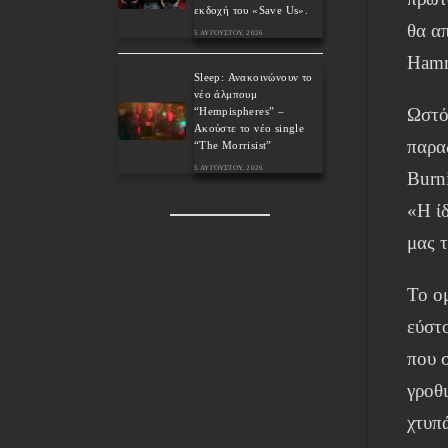
εκδοχή του «Save Us».
θα α
5 ΑΥΓΟΎΣΤΟΥ, 2026
Hamm
Sleep: Ανακοινώνουν το
νέο άλμπουμ
Ωστό
“Hempispheres” –
Ακούστε το νέο single
παρα
“The Morrisist”
5 ΑΥΓΟΎΣΤΟΥ, 2026
Burn
«Η ί
μας τ
Το ο
εύστ
που 
γροθ
χτυπά