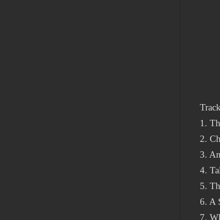
Track
1. Th
2. C
3. A
4. T
5. T
6. A
7. W