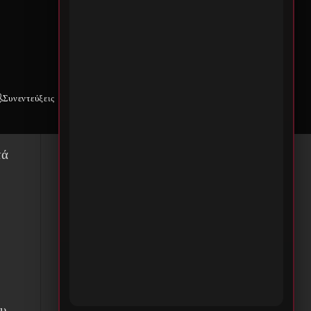
ν
Συνεντεύξεις
Weekly War
Επικοινωνία
τά
ου