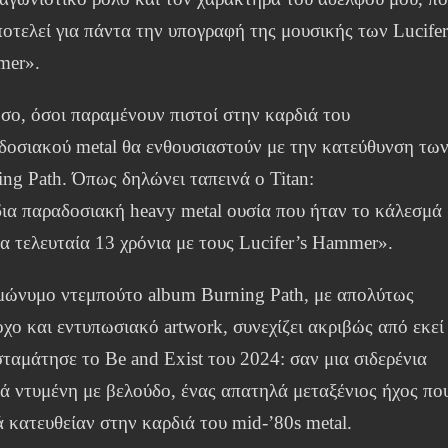
ποτελεί για πάντα την υπογραφή της μουσικής των Lucifer
er».
σο, όσοι παραμένουν πιστοί στην καρδιά του
δοσιακού metal θα ενθουσιαστούν με την κατεύθυνση τω
ing Path. Όπως δηλώνει ταπεινά ο Titan:
δια παραδοσιακή heavy metal ουσία που ήταν το κάλεσμά
α τελευταία 13 χρόνια με τους Lucifer’s Hammer».
μώνυμο ντεμπούτο album Burning Path, με απολύτως
οχο και εντυπωσιακό artwork, συνεχίζει ακριβώς από εκεί
σταμάτησε το Be and Exist του 2024: σαν μια σιδερένια
ιά ντυμένη με βελούδο, ένας απατηλά μεταξένιος ήχος πο
 κατευθείαν στην καρδιά του mid-’80s metal.