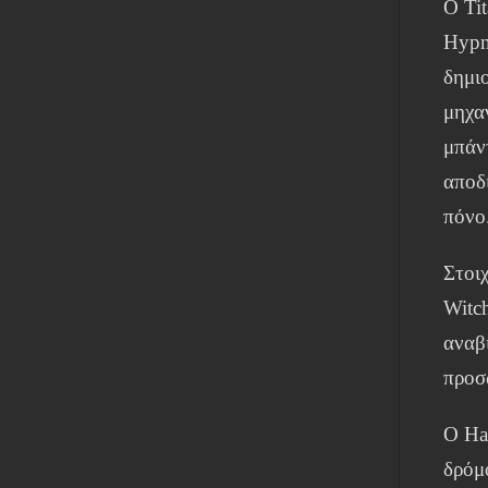
Ο Ti
Hypn
δημι
μηχα
μπάν
αποδ
πόνο
Στοι
Witch
αναβ
προσ
Ο Ha
δρόμ