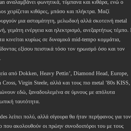
tan αναλαμβάνει φωνητικά, τύμπανα και κιθάρα, ενώ ο
os χειρίζεται κιθάρες, μπάσο και πλήκτρα. Μαζί
ουργούν μια ασταμάτητη, μελωδική αλλά σκοτεινή metal
νή, γεμάτη ενέργεια και ηλεκτρισμό, ανεξαρτήτως τέμπο.
τα κινείται κυρίως σε δυναμικά mid-tempo κομμάτια,
ίδοντας εξίσου πειστικά τόσο τον ηρωισμό όσο και τον
.
χεία από Dokken, Heavy Pettin’, Diamond Head, Europe,
 Cross, Virgin Steele, αλλά και τους πιο metal ’80s KISS,
ιώνουν εδώ, ξαναδουλεμένα σε ύμνους με απόλυτα
ωπική ταυτότητα.
des λείπει πολύ, αλλά σίγουρα θα ήταν περήφανος για το
ο που ακολουθούν οι πρώην συνοδοιπόροι του με τους