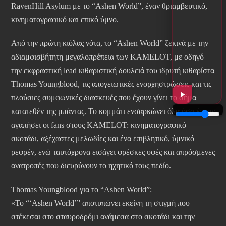
RavenHill Asylum με το “Ashen World”, έναν θριαμβευτικό,
κινηματογραφικό και επικό ύμνο.
Από την πρώτη κιόλας νότα, το “Ashen World” ξεκινά με την
αδιαμφισβήτητη μεγαλοπρέπεια των KAMELOT, με οδηγό
την εκφραστική lead κιθαριστική δουλειά του ιδρυτή κιθαρίστα
Thomas Youngblood, τις απογειωτικές ενορχηστρώσεις και τις
πλούσιες συμφωνικές διασκευές που έχουν γίνει το σήμα
κατατεθέν της μπάντας. Το κομμάτι ενσαρκώνει όλα όσα έχουν
αγαπήσει οι fans στους KAMELOT: κινηματογραφικό
σκοτάδι, αξέχαστες μελωδίες και ένα επιβλητικό, ύμνικό
ρεφρέν, ενώ ταυτόχρονα εισάγει φρέσκες υφές και απρόσμενες
ανατροπές που διευρύνουν το ηχητικό τους πεδίο.
Thomas Youngblood για το “Ashen World”:
«Το “‘Ashen World’” αποτυπώνει εκείνη τη στιγμή που
στέκεσαι στο σταυροδρόμι ανάμεσα στο σκοτάδι και την