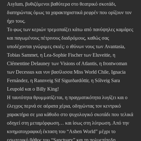
Asylum, βυθιζόμενοι βαθύτερα στο θεατρικό σκοτάδι,
διατηρώντας όμως τα χαρακτηριστικά ρεφρέν που ορίζουν τον
ήχο τους.
Το φως των κεριών τρεμοπαίζει κάτω από πανύψηλες καμάρες
και παγωμένους πέτρινους διαδρόμους, καθώς σας
υποδέχονται γνώριμες σκιές: ο ιθύνων νους των Avantasia,
Tobias Sammet, η Lea-Sophie Fischer των Eluveitie, η
Clémentine Delauney των Visions of Atlantis, η frontwoman
των Decessus και νυν βασίλισσα Miss World Chile, Ignacia
Fernández, η Rannveig Sif Sigurðardóttir, η Sólveig Sara
Leupold και ο Billy King!
Η ταυτότητα θρυμματίζεται, η πραγματικότητα λυγίζει και ο
έλεγχος περνά σε αόρατα χέρια, οδηγώντας τον κεντρικό
χαρακτήρα σε μια κάθοδο στο ψυχολογικό σκοτάδι που τελικά
οδηγεί στη μεταμόρφωση… και ίσως στη λύτρωση. Από την
κινηματογραφική έκταση του “Ashen World” μέχρι το
εσωτερικό βάθος του “Sanctuary” και τη πολυεπίπεδη