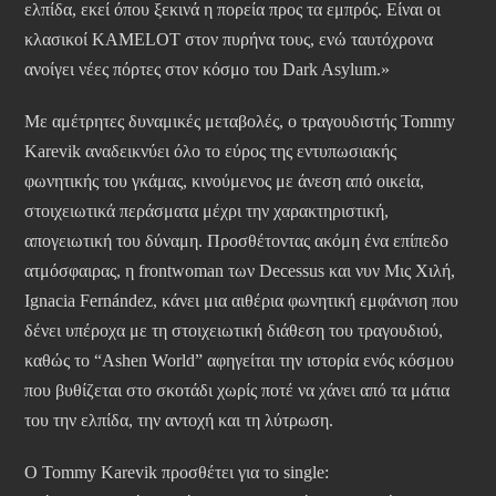
ελπίδα, εκεί όπου ξεκινά η πορεία προς τα εμπρός. Είναι οι
κλασικοί KAMELOT στον πυρήνα τους, ενώ ταυτόχρονα
ανοίγει νέες πόρτες στον κόσμο του Dark Asylum.»
Με αμέτρητες δυναμικές μεταβολές, ο τραγουδιστής Tommy
Karevik αναδεικνύει όλο το εύρος της εντυπωσιακής
φωνητικής του γκάμας, κινούμενος με άνεση από οικεία,
στοιχειωτικά περάσματα μέχρι την χαρακτηριστική,
απογειωτική του δύναμη. Προσθέτοντας ακόμη ένα επίπεδο
ατμόσφαιρας, η frontwoman των Decessus και νυν Μις Χιλή,
Ignacia Fernández, κάνει μια αιθέρια φωνητική εμφάνιση που
δένει υπέροχα με τη στοιχειωτική διάθεση του τραγουδιού,
καθώς το “Ashen World” αφηγείται την ιστορία ενός κόσμου
που βυθίζεται στο σκοτάδι χωρίς ποτέ να χάνει από τα μάτια
του την ελπίδα, την αντοχή και τη λύτρωση.
Ο Tommy Karevik προσθέτει για το single: