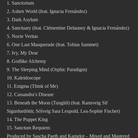
1. Sanctorium
2. Ashen World (feat. Ignacia Fernández)
3. ⁠Dark Asylum
4. Sanctuary (feat. Clémentine Delauney & Ignacia Fernández)
5. Nocte Veritas
6. One Last Masquerade (feat. Tobias Sammet)
7. ⁠Ivy, My Dear
8. Godlike Alchemy
9. The Sleeping Mind (Orphic Paradigm)
10. Kaleidoscope
11. Enigma (Think of Me)
12. Cassandra’s Disease
13. Beneath the Moon (Tunglið) (feat. Rannveig Sif
Sigurðardóttir, Sólveig Sara Leupold, Lea-Sophie Fischer)
14. ⁠The Puppet King
15. ⁠Sanctum Requiem
Produced by Sascha Paeth and Kamelot – Mixed and Mastered