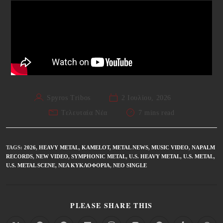
Spyros Tribos
2 Ιουλίου, 2026
Τελευταία Νέα
7 mins read
TAGS
:
2026
,
HEAVY METAL
,
KAMELOT
,
METAL NEWS
,
MUSIC VIDEO
,
NAPALM
RECORDS
,
NEW VIDEO
,
SYMPHONIC METAL
,
U.S. HEAVY METAL
,
U.S. METAL
,
U.S. METAL SCENE
,
ΝΈΑ ΚΥΚΛΟΦΟΡΊΑ
,
ΝΈΟ SINGLE
PLEASE SHARE THIS