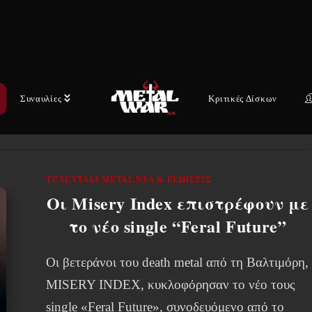
Οι MISS MAY I – οι Levi Benton (φωνητικά),
Jerod Boyd (τύμπανα), Ryan Neff (μπάσο) και
Elisha Mullins (κιθάρα) – θα κυκλοφορήσουν το
νέο τους…
Συναυλίες
Κριτικές Δίσκων
2 ΑΥΓΟΎΣΤΟΥ, 2026
ΤΕΛΕΥΤΑΊΑ METAL ΝΈΑ & EΙΔΉΣΕΙΣ
Οι Misery Index επιστρέφουν με
το νέο single “Feral Future”
Οι βετεράνοι του death metal από τη Βαλτιμόρη,
MISERY INDEX, κυκλοφόρησαν το νέο τους
single «Feral Future», συνοδευόμενο από το