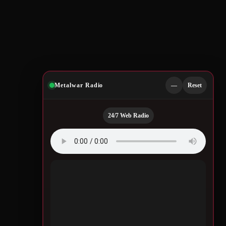
Metalwar Radio
—
Reset
24/7 Web Radio
Quotes by Legendary
Musicians