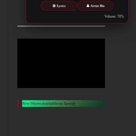
🎤 Lyrics
👤 Artist Bio
Metalwar.gr
Volume: 70%
New Shows available on Spotify