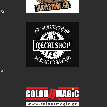
ίδι
να