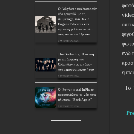
φωτό
Οι Wayfarer κυκλοφορούν
video
νέο τραγούδι με τη
συμμετοχή του David
οπτικ
Eugene Edwards και
προαναγγέλλουν το νέο
φιγο
τους στούντιο άλμπουμ.
6 ΑΥΓΟΎΣΤΟΥ, 2026
φωτι
ενώ 
The Gathering: Η αέναη
μεταμόρφωση των
προσ
Ολλανδών πρωτοπόρων
του ατμοσφαιρικού ήχου
εμπε
6 ΑΥΓΟΎΣΤΟΥ, 2026
Το 
Οι Power metal InPhaze
παρουσιάζουν το νέο τους
άλμπουμ “Back Again”
5 ΑΥΓΟΎΣΤΟΥ, 2026
Pre