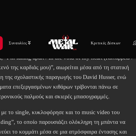
ικότητα του άλμπουμ μεταξύ των ανθρώπινων
ισθημάτων και της βιομηχανικής παρακμής. Χτισμένο πά
ηχανικούς ρυθμούς και φασματικές κιθάρες, το τραγούδι
πλώνεται ως μια ζοφερή διαλογιστική σκέψη για την
Συναυλίες
Κριτικές Δίσκων
ταση και τη διάλυση. Ο στοιχειωτικός ρεφρέν του Stépha
 “I’m falling apart / In the void of my heart (Καταρρέω /
ενό της καρδιάς μου)”, αιωρείται μέσα από τη στατική
λη της σχολαστικής παραγωγής του David Husser, ενώ
ματα επεξεργασμένων κιθάρων τρίβονται πάνω σε
τρονικούς παλμούς και σκιερές μπασογραμμές.
 με το single, κυκλοφόρησε και το music video του
nding”, το οποίο παρουσιάζει ολόκληρη τη μπάντα να
νεύει το κομμάτι μέσα σε μια ατμόσφαιρα έντασης και