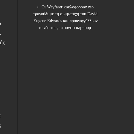
Οι Wayfarer κυκλοφορούν νέο
τραγούδι με τη συμμετοχή του David
Eugene Edwards και προαναγγέλλουν
υ
το νέο τους στούντιο άλμπουμ.
,
κής
ε
ς