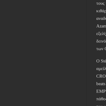
τους
κιθά
αναδ
Azam
εξελ
δειν
των 
Ο St
αμεί
CROW
beat
EMPI
πάθο