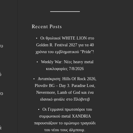
Recent Posts
Οι θρυλικοί WHITE LION στο
ου
Golden R. Festival 2027 για τα 40
χρόνια του εμβληματικού “Pride”!
Weekly War: Νέες heavy metal
κυκλοφορίες 7/8/2026
ό
Ανταπόκριση: Hills Of Rock 2026,
Plovdiv BG – Day 3. Paradise Lost,
σο
Nevermore, Lamb of God και ένα
ιδανικό φινάλε στο Πλόβντιβ
Οι Γερμανοί πρωτοπόροι του
συμφωνικού metal XANDRIA
παρουσιάζουν το ομώνυμο τραγούδι
ά
του νέου τους άλμπουμ.