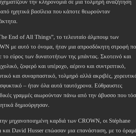
σχηματίζουν την κληρονομιά σε μια τολμηρή αναζήτηση
 από ηχητικά βασίλεια που κάποτε θεωρούνταν
άκτητα.
The End of All Things”, το τελευταίο άλμπουμ των
N με αυτό το όνομα, ήταν μια απροσδόκητη στροφή π
ξε το εύρος των δυνατοτήτων της μπάντας. Σκοτεινό και
χολικό, ζοφερό και υπέροχο, αέρινο και συντριπτικό,
υτικό και συναρπαστικό, τολμηρό αλλά ακριβές, χορευτικ
ασφυκτικό – ήταν όλα αυτά ταυτόχρονα. Εύθραυστες
δικές γραμμές αιωρούνταν πάνω από την άβυσσο που τό
λητικά δημιούργησαν.
την μηχανοποιημένη καρδιά των CROWN, οι Stéphane
 και David Husser επώασαν μια επανάσταση, με το όραμ