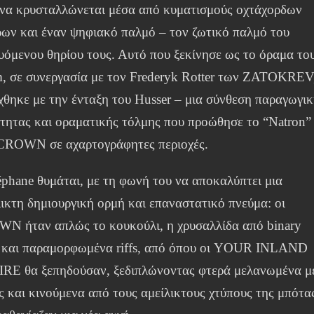
 να κρυσταλλώνεται μέσα από κυματισμούς οχτάχορδων
ρων και έναν ψηφιακό παλμό – τον ζωτικό παλμό του
υόμενου θηρίου τους. Αυτό που ξεκίνησε ως το όραμα το
, σε συνεργασία με τον Frederyk Rotter των ZATOKREV
ίχθηκε με την ένταξη του Husser – μια σύνθεση παραγωγι
ότητας και οραματικής τόλμης που προώθησε το “Natron”
CROWN σε αχαρτογράφητες περιοχές.
éphane θυμάται, με τη φωνή του να αποκαλύπτει μια
λικτη δημιουργική ορμή και επαναστατικό πνεύμα: οι
N ήταν απλώς το κουκούλι, η χρυσαλλίδα από binary
s και παραμορφωμένα riffs, από όπου οι YOUR INLAND
RE θα ξεπηδούσαν, ξεδιπλώνοντας φτερά μελανωμένα μ
ς και κινούμενα από τους αμείλικτους χτύπους της μπότα