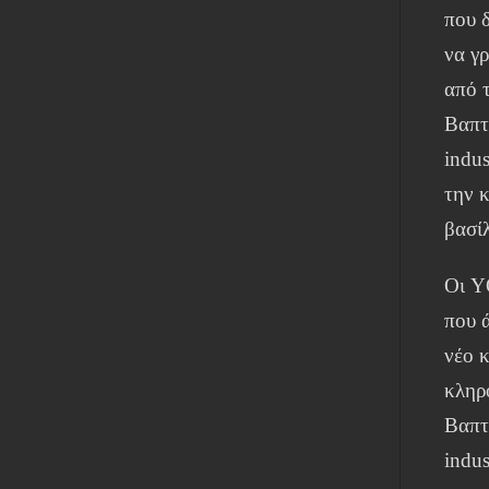
που 
να γρ
από 
Βαπτ
indu
την 
βασί
Οι Y
που 
νέο κ
κληρ
Βαπτ
indu