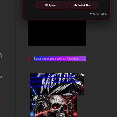
ο
🎤 Lyrics
👤 Artist Bio
Volume: 70%
,
ή
Listen again and again on Mixcloud
σω
e