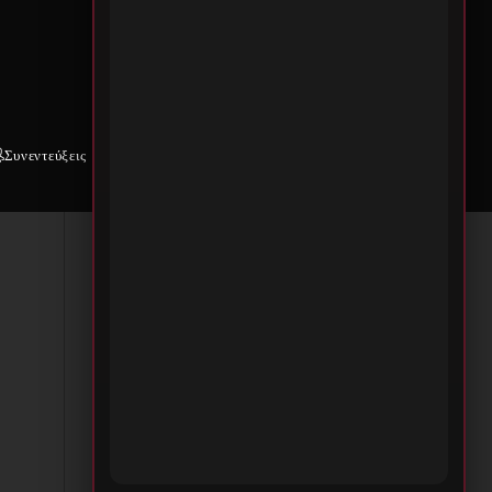
νω
Συνεντεύξεις
Weekly War
Επικοινωνία
ne