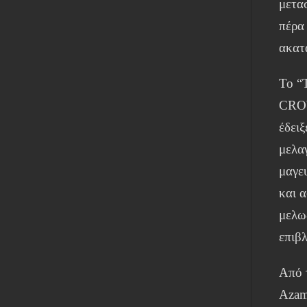
μετα
πέρα
ακατ
Το “
CROW
έδει
μελαγ
μαγε
και 
μελω
επιβ
Από 
Azam