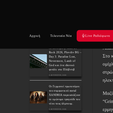
χρόνια του εμβληματικού
“Pride”!
δυαδ
7 ΑΥΓΟΎΣΤΟΥ, 2026
συνα
σε μ
Weekly War: Νέες heavy
metal κυκλοφορίες
ξεδι
7/8/2026
Αρχική
Τελευταία Νέα
Live Ραδιόφωνο
7 ΑΥΓΟΎΣΤΟΥ, 2026
απόσ
Azam,
Ανταπόκριση: Hills Of
Rock 2026, Plovdiv BG –
Στο κ
Day 3. Paradise Lost,
Nevermore, Lamb of
ομίχ
God και ένα ιδανικό
φινάλε στο Πλόβντιβ
στρώ
6 ΑΥΓΟΎΣΤΟΥ, 2026
ηλεκ
Οι Γερμανοί πρωτοπόροι
του συμφωνικού metal
Μαζί
XANDRIA παρουσιάζουν
το ομώνυμο τραγούδι του
“Gri
νέου τους άλμπουμ.
ερμη
6 ΑΥΓΟΎΣΤΟΥ, 2026