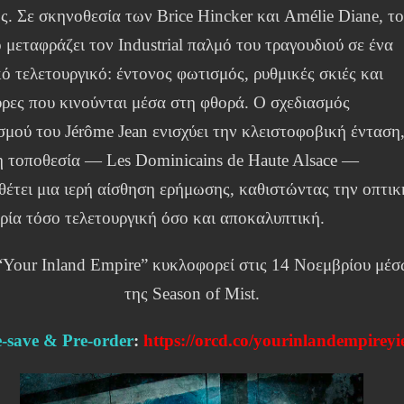
ς. Σε σκηνοθεσία των Brice Hincker και Amélie Diane, τ
 μεταφράζει τον Industrial παλμό του τραγουδιού σε ένα
ό τελετουργικό: έντονος φωτισμός, ρυθμικές σκιές και
ύρες που κινούνται μέσα στη φθορά. Ο σχεδιασμός
σμού του Jérôme Jean ενισχύει την κλειστοφοβική ένταση
η τοποθεσία — Les Dominicains de Haute Alsace —
θέτει μια ιερή αίσθηση ερήμωσης, καθιστώντας την οπτικ
ιρία τόσο τελετουργική όσο και αποκαλυπτική.
“Your Inland Empire” κυκλοφορεί στις 14 Νοεμβρίου μέ
της Season of Mist.
-save & Pre-order
:
https://orcd.co/yourinlandempireyi