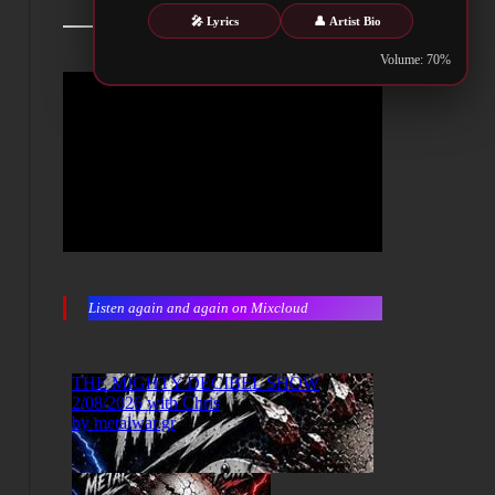
🎤 Lyrics
👤 Artist Bio
Volume: 70%
Listen again and again on Mixcloud