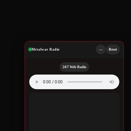
Metalwar Radio
—
Reset
24/7 Web Radio
Quotes by Legendary
Musicians