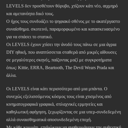
LEVELS δεν προσθέτουν θόρυβο, χτίζουν κάτι νέο, αιχμηρό
και αμετανόητα δικό τους.
Ο ήχος τους συνδυάζει το ψηφιακό σθένος με το ακατέργαστο
συναίσθημα. σκοτεινό, παραμορφωμένο και κατασκευασμένο
για να σπάσει το στατικό.
Οι LEVELS έχουν χτίσει την άνοδό τους πάνω σε μια άγρια
DIY ηθική, που αναπτύσσεται σταθερά από μικρές αίθουσες
σε μεγαλύτερες σκηνές, παίζοντας μαζί με συγκροτήματα
όπως: Kittie, ERRA, Beartooth, The Devil Wears Prada και
άλλα.
Οι LEVELS είναι κάτι περισσότερο από μια μπάντα. Ο
συνεχώς εξελισσόμενος κόσμος τους είναι χτισμένος από
κινηματογραφικά γραφικά, σπλαχνικές ερμηνείες και
καθηλωτική αφήγηση, ξεχωρίζοντας σε μια υπερ-συνδεδεμένη
αλλά συναισθηματικά αποσυνδεδεμένη εποχή.
Με κάθε κομμάτι, επιδιώκουν να αναθερμάνουν την αυθεντική