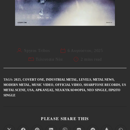
Spyros Tribos
6 Αυγούστου, 2025
Τελευταία Νέα
2 mins read
TAGS
:
2025
,
COVERT ONE
,
INDUSTRIAL METAL
,
LEVELS
,
METAL NEWS
,
MODERN METAL
,
MUSIC VIDEO
,
OFFICIAL VIDEO
,
SHARPTONE RECORDS
,
US
METAL SCENE
,
USA
,
ΑΡΚΆΝΣΑΣ
,
ΝΈΑ ΚΥΚΛΟΦΟΡΊΑ
,
ΝΈΟ SINGLE
,
ΠΡΏΤΟ
SINGLE
PLEASE SHARE THIS