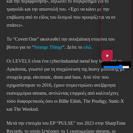
και την περιφρόνηση», δηλώνει το συγκρότημα για το
τραγούδι και την αποστολή του. «Έχει να κάνει με την
επιβίωση από το είδος του δεσμού που προορίζεται να σε
σπάσει».
Το “Covert One” ακολουθεί την ανοιξιάτικη σταγόνα του
βίντεο για το “
Strange Things
“. Δείτε το
εδώ
.
Οι LEVELS είναι ένα cyber/industrial metal boy band από το
Αρκάνσας, γνωστό για τη συγχώνευση της heavy μουσικής με
στοιχεία pop, electronic, drum and bass. Από τότε που
σχηματίστηκαν το 2016, έχουν συγκεντρώσει ανεξάρτητα
εκατομμύρια streams, αντλώντας επιρροές από καλλιτέχνες
τόσο διαφορετικούς όσο οι Billie Eilish, The Prodigy, Static-X
και The Weeknd.
Μετά την επιτυχία του EP “PULSE” του 2023 στην SharpTone
Records, το οποίο ξεπέρασε το 1 εκατομμύριο streams, οι